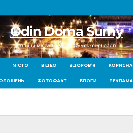
Odin Doma Sumy
Новини міста Суми та Сумської області
МІСТО
ВІДЕО
ЗДОРОВ’Я
КОРИСНА
ГОЛОШЕНЬ
ФОТОФАКТ
БЛОГИ
РЕКЛАМА