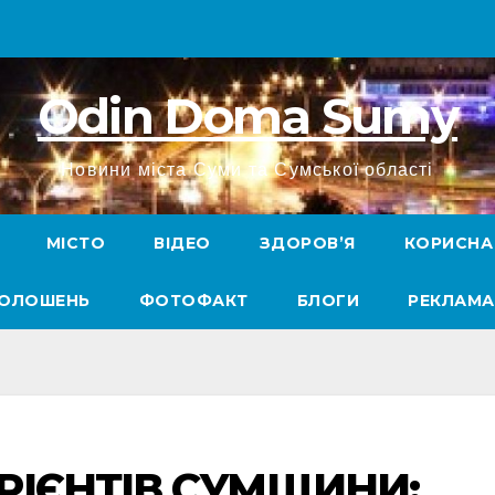
Odin Doma Sumy
Новини міста Суми та Сумської області
МІСТО
ВІДЕО
ЗДОРОВ’Я
КОРИСНА
ГОЛОШЕНЬ
ФОТОФАКТ
БЛОГИ
РЕКЛАМА
УРІЄНТІВ СУМЩИНИ: