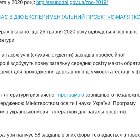
та у 2020 році:
http://testportal.gov.ua/zno-2019/
ТУПАЄ В ДІЮ ЕКСПЕРИМЕНТАЛЬНИЙ ПРОЕКТ «Є-МАЛЯТК
тура» вказано, що 26 травня 2020 року відбудеться зовнішнє
ратури.
 а також учні (слухачі, студенти) закладів професійної
0 році здобудуть повну загальну середню освіту мають обрат
редмет для проходження державної підсумкової атестації у 
и і літератури визначено
програмою
зовнішнього незалежно
твердженою Міністерством освіти і науки України. Програму
 з української мови і літератури для загальноосвітніх
ратури налічує 58 завдань різних форм і складається з трьох