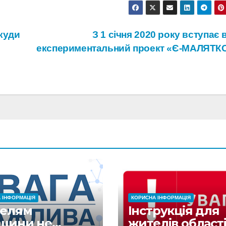
куди
З 1 січня 2020 року вступає 
експериментальний проект «Є-МАЛЯТК
 ІНФОРМАЦІЯ
КОРИСНА ІНФОРМАЦІЯ
елям
Інструкція для
щини не
жителів області