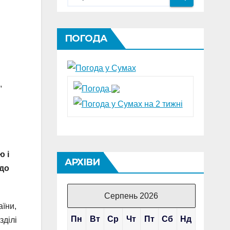
ПОГОДА
,
ю і
АРХІВИ
 до
Серпень 2026
аїни,
Пн
Вт
Ср
Чт
Пт
Сб
Нд
зділі