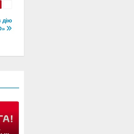
в дію
О»
, як