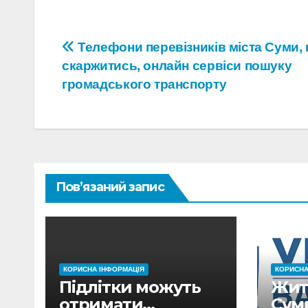
Навігація
Телефони перевізників міста Суми, 
скаржитись, онлайн сервіси пошуку
записів
громадського транспорту
Пов’язаний запис
КОРИСНА ІНФОРМАЦІЯ
КОРИСНА
Підлітки можуть
Жит
отримати
Сум