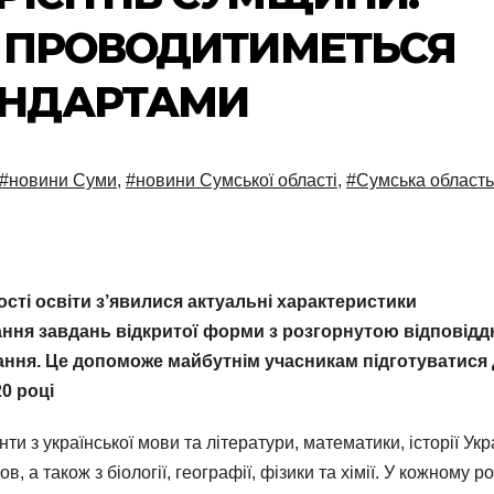
ЦІ ПРОВОДИТИМЕТЬСЯ
АНДАРТАМИ
#новини Суми
,
#новини Сумської області
,
#Сумська область
ості освіти з’явилися актуальні характеристики
вання завдань відкритої форми з розгорнутою відповідд
ння. Це допоможе майбутнім учасникам підготуватися
0 році
и з української мови та літератури, математики, історії Укр
в, а також з біології, географії, фізики та хімії. У кожному ро