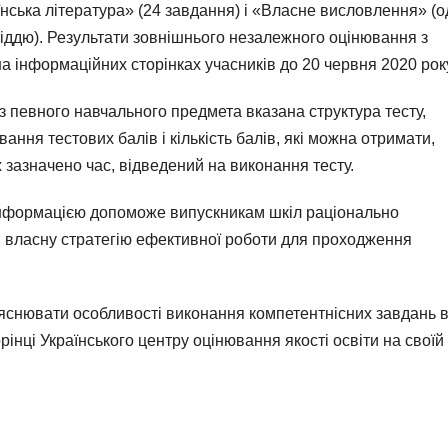
їнська література» (24 завдання) і «Власне висловлення» (
іддю). Результати зовнішнього незалежного оцінювання з
на інформаційних сторінках учасників до 20 червня 2020 рок
з певного навчального предмета вказана структура тесту,
вання тестових балів і кількість балів, які можна отримати,
 зазначено час, відведений на виконання тесту.
нформацією допоможе випускникам шкіл раціонально
и власну стратегію ефективної роботи для проходження
пояснювати особливості виконання компетентнісних завдань 
інці Українського центру оцінювання якості освіти на своїй