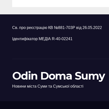
неправомірної
про
вигоди у ФОПа
агіт
Охт
Св. про реєстрацію КВ №881-703Р від 26.05.2022
Ідентифікатор МЕДІА R-40-02241
Odin Doma Sumy
Новини міста Суми та Сумської області