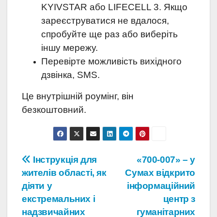
KYIVSTAR або LIFECELL 3. Якщо
зареєструватися не вдалося,
спробуйте ще раз або виберіть
іншу мережу.
Перевірте можливість вихідного
дзвінка, SMS.
Це внутрішній роумінг, він
безкоштовний.
Навігація
Інструкція для
«700-007» – у
жителів області, як
Сумах відкрито
записів
діяти у
інформаційний
екстремальних і
центр з
надзвичайних
гуманітарних