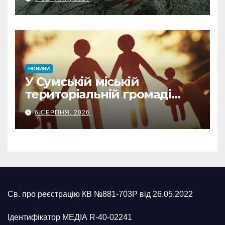
НОВИНИ
У Сумській міській
територіальній громаді
створили п’яту патронатну
6 СЕРПНЯ, 2026
родину
Св. про реєстрацію КВ №881-703Р від 26.05.2022
Ідентифікатор МЕДІА R-40-02241