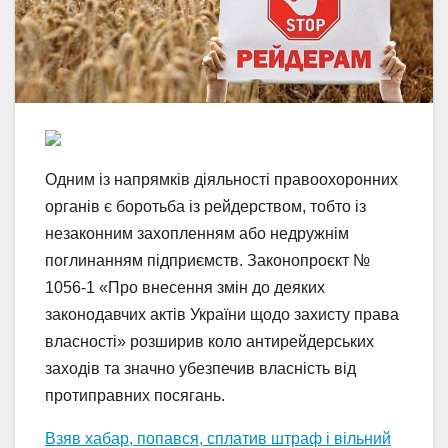
Одним із напрямків діяльності правоохоронних
органів є боротьба із рейдерством, тобто із
незаконним захопленням або недружнім
поглинанням підприємств. Законопроєкт №
1056-1 «Про внесення змін до деяких
законодавчих актів України щодо захисту права
власності» розширив коло антирейдерських
заходів та значно убезпечив власність від
протиправних посягань.
Взяв хабар, попався, сплатив штраф і вільний