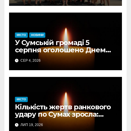
«Електроавтотранс»
оголошує новий набір
МІСТО
НОВИНИ
У Сумській громаді 5
серпня оголошено Днем
жалоби за загиблими від
СЕР 4, 2026
авіаудару
МІСТО
Кількість жертв ранкового
удару по Сумах зросла:
підтверджено загибель
ЛИП 19, 2026
однієї людини