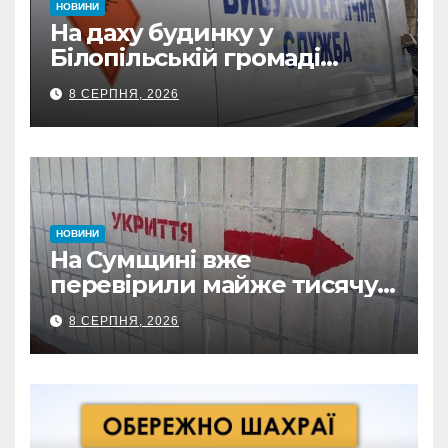
НОВИНИ
На даху будинку у
Білопільській громаді
знайшли 120-мм міну
8 СЕРПНЯ, 2026
НОВИНИ
На Сумщині вже
перевірили майже тисячу
укриттів: де виявили
8 СЕРПНЯ, 2026
замкнені двері