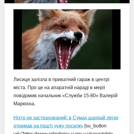
Лисиця залізла в приватний гараж в центрі
міста. Про це на апаратній нараді в мерії
повідомив начальник «Служби 15-80» Валерій
Марюхна.
Ніхто не застрахований: в Сумах шахрай легко
отримав на пошті чужу посилку
[su_button
url=”https://www.odindoma.sumy.ua/news/nihto-