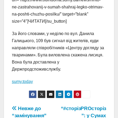
ne-zastrahovanij-v-sumah-shahraj-legko-otrimav-
na-poshti-chuzhu-posilku/” target=”blank”
size=”4″]ЧИТАТИ[/su_button]
За його словами, у неділю по вул. Данила
Галицького, 109 був сигнал від жителів, куди
направляли співробітників «Центру догляду за
тваринами». Була виловлена скажена лисиця.
Вона була доставлена у
Держпродспоживслужбу.
sumy.today
Навігація
Невже до
“#сторізPROсторіз
“замінування”
”: у Сумах