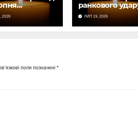
ерпня
ранкового удар
лошено Днем
по Сумах зросла
, 2026
ЛИП 19, 2026
оби за
підтверджено
иблими від
загибель однієї
удару
людини
в’язкові поля позначені
*