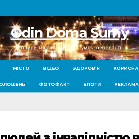
Odin Doma Sumy
Новини міста Суми та Сумської області
МІСТО
ВІДЕО
ЗДОРОВ’Я
КОРИСНА
ГОЛОШЕНЬ
ФОТОФАКТ
БЛОГИ
РЕКЛАМА
людей з інвалідністю в