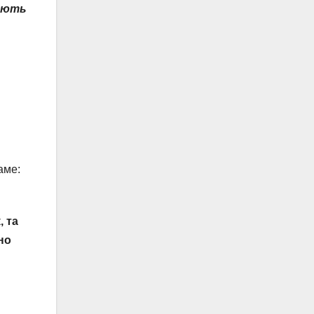
жають
аме:
 та
но