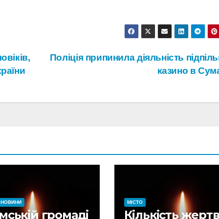
овіків,
Поліція припинила діяльність підпіл
країни
казино в Сум
НОВИНИ
МІСТО
мській громаді
Кількість жерт