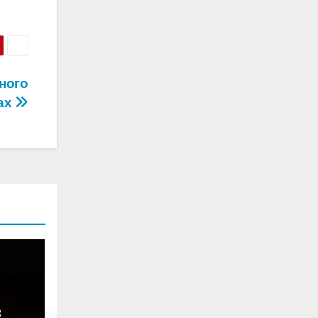
ьного
ах
в