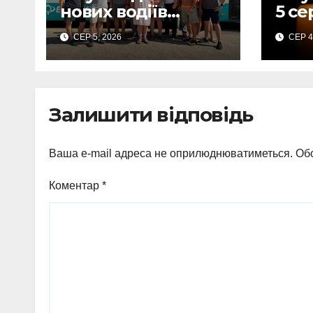
нових водіїв
5 с
тролейбусів
ого
СЕР 5, 2026
СЕР 4
отримали
жал
свідоцтва: КП
заг
«Електроавтотран
авіа
с» оголошує новий
Залишити відповідь
набір
Ваша e-mail адреса не оприлюднюватиметься.
Обо
Коментар
*