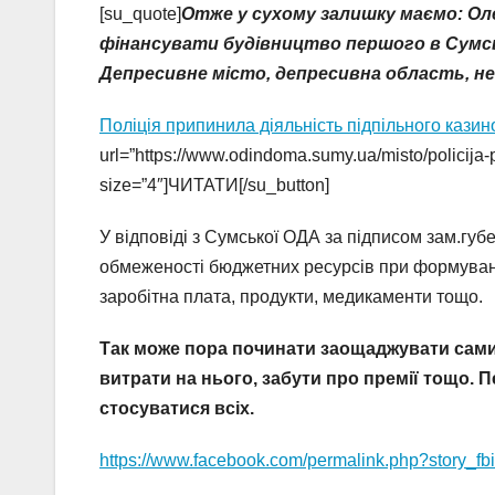
[su_quote]
Отже у сухому залишку маємо: Ол
фінансувати будівництво першого в Сумськ
Депресивне місто, депресивна область, не
Поліція припинила діяльність підпільного казин
url=”https://www.odindoma.sumy.ua/misto/policija-p
size=”4″]ЧИТАТИ[/su_button]
У відповіді з Сумської ОДА за підписом зам.гу
обмеженості бюджетних ресурсів при формуванні
заробітна плата, продукти, медикаменти тощо.
Так може пора починати заощаджувати сами
витрати на нього, забути про премії тощо. 
стосуватися всіх.
https://www.facebook.com/permalink.php?story