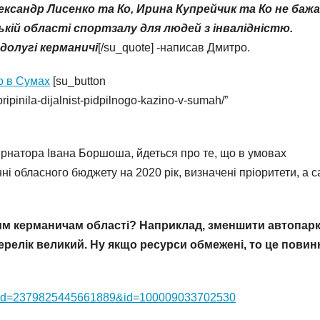
ександр Лисенко та Ко, Ирина Купрейчик та Ко не ба
ій області спортзалу для людей з інвалідністю.
долугі керманичі
[/su_quote] -написав Дмитро.
о в Сумах
[su_button
ripinila-dijalnist-pidpilnogo-kazino-v-sumah/”
бернатора Івана Боршоша, йдеться про те, що в умовах
 обласного бюджету на 2020 рік, визначені пріоритети, а с
м керманичам області? Наприклад, зменшити автопарк,
Перелік великий. Ну якщо ресурси обмежені, то це повин
_fbid=2379825445661889&id=100009033702530