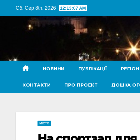
Перейти
Сб. Сер 8th, 2026
12:13:08 AM
до
вмісту
НОВИНИ
ПУБЛІКАЦІЇ
РЕГІОН
КОНТАКТИ
ПРО ПРОЕКТ
ДОШКА О
МІСТО
На спортзал для 