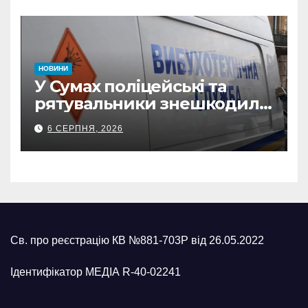
НОВИНИ
У Сумах поліцейські та
рятувальники знешкодили
500-кілограмову авіабомбу
6 СЕРПНЯ, 2026
росіян
Св. про реєстрацію КВ №881-703Р від 26.05.2022
Ідентифікатор МЕДІА R-40-02241