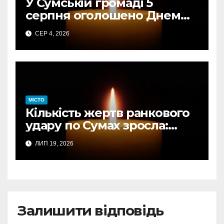
У Сумській громаді 5
серпня оголошено Днем
жалоби за загиблими від
СЕР 4, 2026
авіаудару
МІСТО
Кількість жертв ранкового
удару по Сумах зросла:
підтверджено загибель
ЛИП 19, 2026
однієї людини
Залишити відповідь