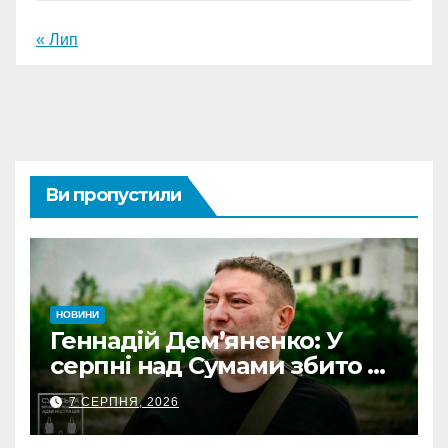
« Лип
Ви пропустили
НОВИНИ
Геннадій Дем’яненко: У
серпні над Сумами збито 6
КАБів
7 СЕРПНЯ, 2026