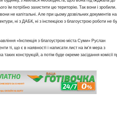
ни будинку, з’явилася необхідність, щоб вона під’їжджала до
го їм потрібно захистити цю територію. Так вони і зробили.
 вони не капітальні. Але при цьому дозвільних документів на
ектури, ні з ДАБК, ні з інспекцією з благоустрою роботи не б
равління «Інспекція з благоустрою міста Суми» Руслан
нти ті, що є в наявності і написати лист на ім’я мера з
таких конструкцій, а потім буде окреме засідання комісії п