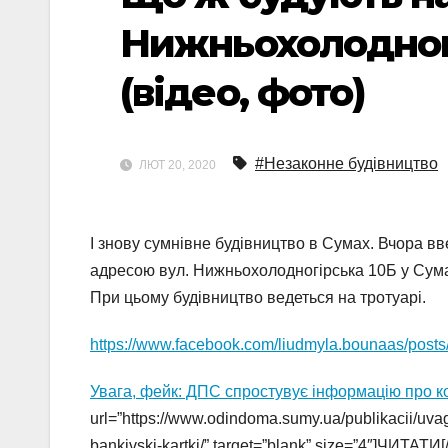
Нижньохолодногі
(відео, фото)
#Незаконне будівництво
ЛЮТ 20, 2020
І знову сумнівне будівництво в Сумах. Вчора вв
адресою вул. Нижньохолодногірська 10Б у Сума
При цьому будівництво ведеться на тротуарі.
https://www.facebook.com/liudmyla.bounaas/pos
Увага, фейк: ДПС спростувує інформацію про ко
url=”https://www.odindoma.sumy.ua/publikacii/uvag
bankivski-kartki/” target=”blank” size=”4″]ЧИТАТИ[