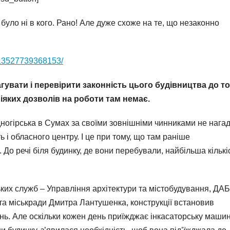
було ні в кого. Рано! Але дуже схоже на те, що незаконно
513527739368153/
гувати і перевірити законність цього будівництва до то
ніяких дозволів на роботи там немає.
ногірська в Сумах за своїми зовнішніми чинниками не нага
ь і обласного центру. І це при тому, що там раніше
 До речі біля будинку, де вони перебували, найбільша кількі
ких служб – Управління архітектури та містобудування, ДАБ
ата міськради Дмитра Лантушенка, конструкції встановив
ь. Але оскільки кожен день приїжджає інкасаторську машин