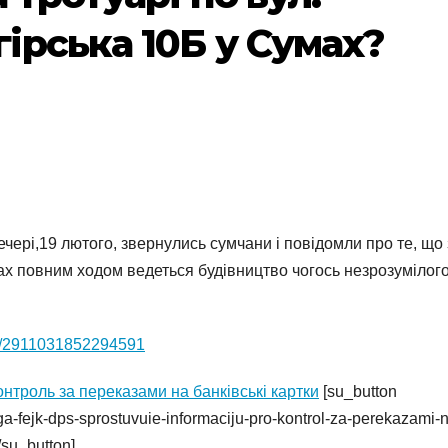
рська 10Б у Сумах?
ечері,19 лютого, звернулись сумчани і повідомли про те, що 
х повним ходом ведеться будівництво чогось незрозумілого
ts/2911031852294591
нтроль за переказами на банківські картки
[su_button
a-fejk-dps-sprostuvuie-informaciju-pro-kontrol-za-perekazami-
/su_button]