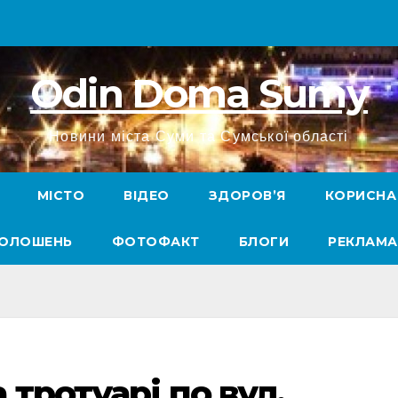
Odin Doma Sumy
Новини міста Суми та Сумської області
МІСТО
ВІДЕО
ЗДОРОВ’Я
КОРИСНА
ГОЛОШЕНЬ
ФОТОФАКТ
БЛОГИ
РЕКЛАМА
тротуарі по вул.