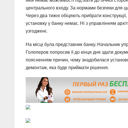
якій немає можливості під’їхати до бічної сторо
центрального входу. За нормами безпеки для цьо
Через два тижні обіцяють прибрати конструкції,
установку у банку немає. Ні з управлінням архіт
узгоджені.
На місці була представник банку. Начальник уп
Голоперов попросив її до кінця дня здати докуме
поясненням причин, чому знадобилася установка 
демонтаж, яка буде приймати рішення.