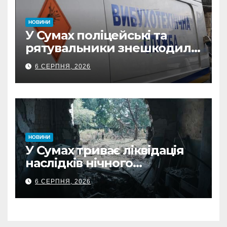
НОВИНИ
У Сумах поліцейські та
рятувальники знешкодили
500-кілограмову авіабомбу
6 СЕРПНЯ, 2026
росіян
НОВИНИ
У Сумах триває ліквідація
наслідків нічного
масованого удару КАБами
6 СЕРПНЯ, 2026