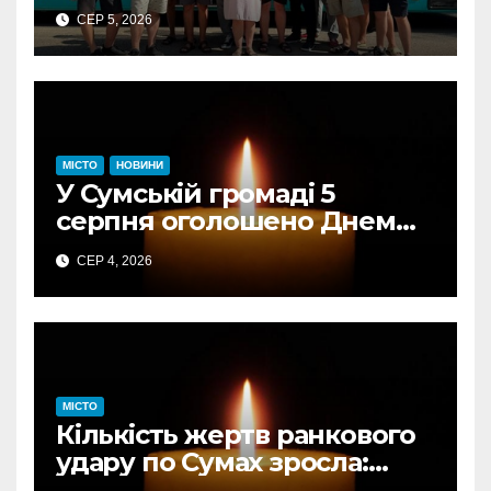
отримали свідоцтва: КП
СЕР 5, 2026
«Електроавтотранс»
оголошує новий набір
МІСТО
НОВИНИ
У Сумській громаді 5
серпня оголошено Днем
жалоби за загиблими від
СЕР 4, 2026
авіаудару
МІСТО
Кількість жертв ранкового
удару по Сумах зросла:
підтверджено загибель