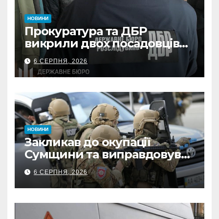
НОВИНИ
Прокуратура та ДБР
викрили двох посадовців
ДПС Сумщини на вимаганні
6 СЕРПНЯ, 2026
неправомірної вигоди у
ФОПа
НОВИНИ
Закликав до окупації
Сумщини та виправдовував
обстріли: СБУ викрила
6 СЕРПНЯ, 2026
прокремлівського агітатора
з Охтирки