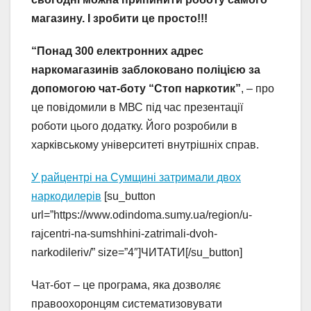
магазину. І зробити це просто!!!
“Понад 300 електронних адрес
наркомагазинів заблоковано поліцією за
допомогою чат-боту “Стоп наркотик”
, – про
це повідомили в МВС під час презентації
роботи цього додатку. Його розробили в
харківському університеті внутрішніх справ.
У райцентрі на Сумщині затримали двох
наркодилерів
[su_button
url=”https://www.odindoma.sumy.ua/region/u-
rajcentri-na-sumshhini-zatrimali-dvoh-
narkodileriv/” size=”4″]ЧИТАТИ[/su_button]
Чат-бот – це програма, яка дозволяє
правоохоронцям систематизовувати