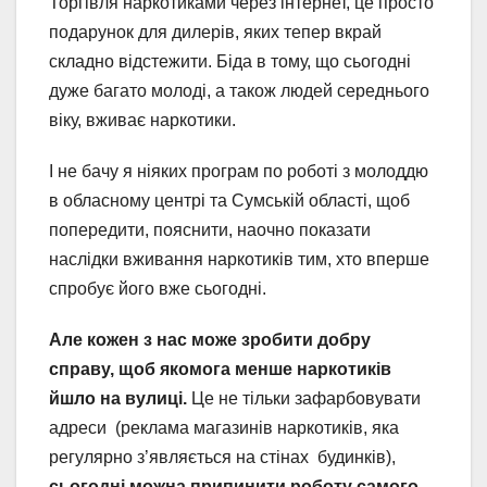
Торгівля наркотиками через інтернет, це просто
подарунок для дилерів, яких тепер вкрай
складно відстежити. Біда в тому, що сьогодні
дуже багато молоді, а також людей середнього
віку, вживає наркотики.
І не бачу я ніяких програм по роботі з молоддю
в обласному центрі та Сумській області, щоб
попередити, пояснити, наочно показати
наслідки вживання наркотиків тим, хто вперше
спробує його вже сьогодні.
Але кожен з нас може зробити добру
справу, щоб якомога менше наркотиків
йшло на вулиці.
Це не тільки зафарбовувати
адреси (реклама магазинів наркотиків, яка
регулярно з’являється на стінах будинків),
сьогодні можна припинити роботу самого