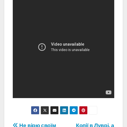
Не вірю своїм
Копії в Луврі, а