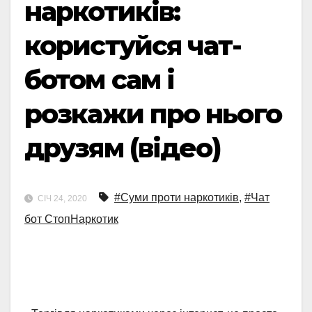
наркотиків:
користуйся чат-
ботом сам і
розкажи про нього
друзям (відео)
#Суми проти наркотиків
,
#Чат
СІЧ 24, 2020
бот СтопНаркотик