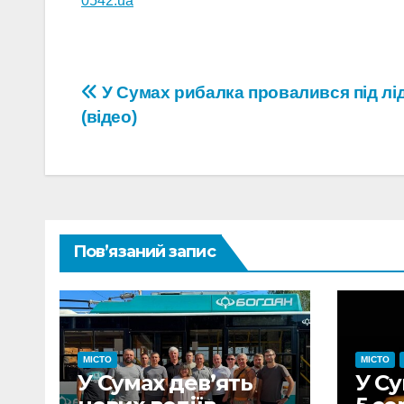
0542.ua
Навігація
У Сумах рибалка провалився під лі
(відео)
записів
Пов’язаний запис
МІСТО
МІСТО
У Сумах дев’ять
У Су