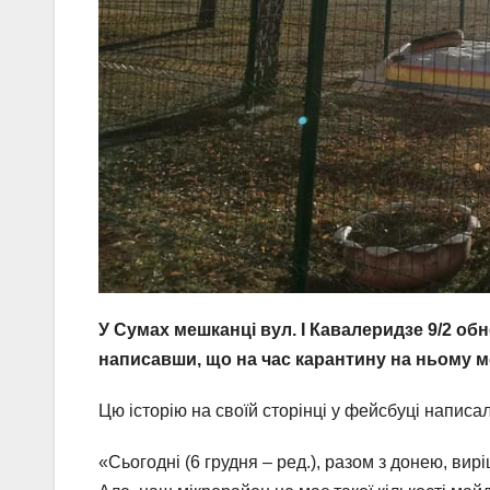
У Сумах мешканці вул. І Кавалеридзе 9/2 о
написавши, що на час карантину на ньому м
Цю історію на своїй сторінці у фейсбуці напис
«Сьогодні (6 грудня – ред.), разом з донею, ви