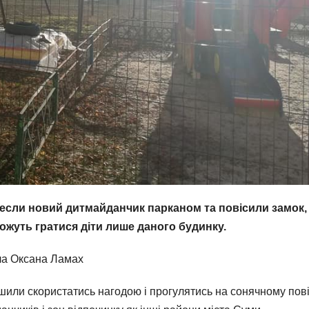
бнесли новий дитмайданчик парканом та повісили замок,
ожуть гратися діти лише даного будинку.
ала Оксана Ламах
рішили скористатись нагодою і прогулятись на сонячному пові