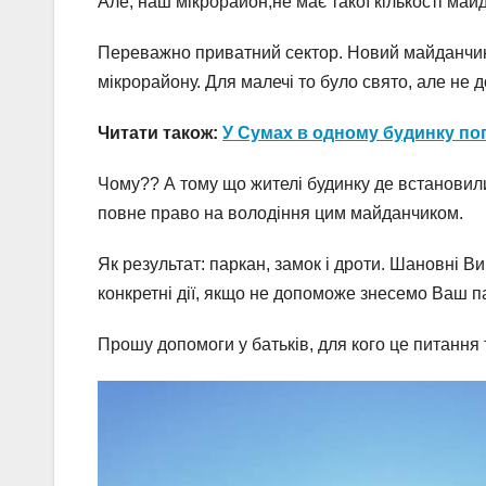
Але, наш мікрорайон,не має такої кількості майд
Переважно приватний сектор. Новий майданчик
мікрорайону. Для малечі то було свято, але не д
Читати також:
У Сумах в одному будинку по
Чому?? А тому що жителі будинку де встановил
повне право на володіння цим майданчиком.
Як результат: паркан, замок і дроти. Шановні 
конкретні дії, якщо не допоможе знесемо Ваш па
Прошу допомоги у батьків, для кого це питання 