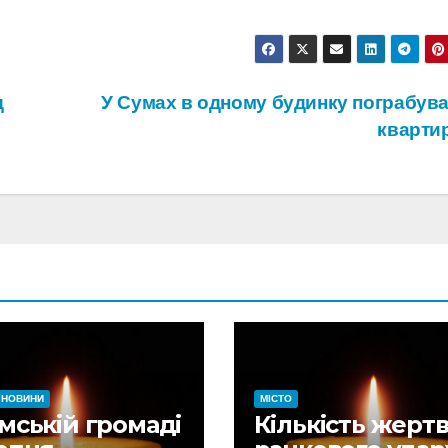
д
У Сумах в одному будинку пограбува
кварти
НОВИНИ
МІСТО
мській громаді
Кількість жерт