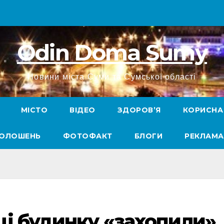
Odin Doma Sumy
Новини міста Суми та Сумської області
МІСТО
ВІДЕО
ЗДОРОВ’Я
КОРИСНА
ГОЛОШЕНЬ
ФОТОФАКТ
БЛОГИ
РЕКЛАМА
і будинку «захопили»