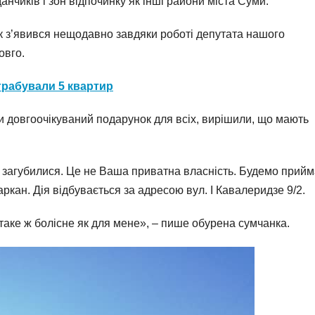
анчиків і зон відпочинку як інші райони міста Суми.
 з’явився нещодавно завдяки роботі депутата нашого
овго.
грабували 5 квартир
и довгоочікуваний подарунок для всіх, вирішили, що мають
Ви загубилися. Це не Ваша приватна власність. Будемо прий
ркан. Дія відбувається за адресою вул. І Кавалеридзе 9/2.
таке ж болісне як для мене», – пише обурена сумчанка.