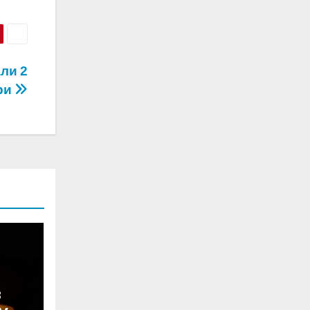
ли 2
ри
в