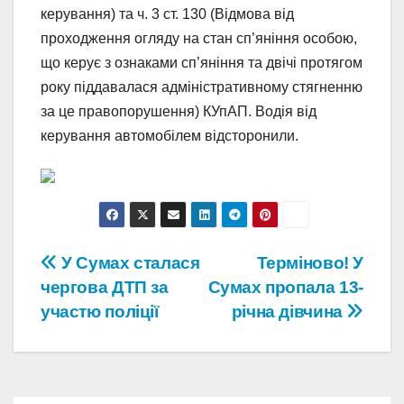
керування) та ч. 3 ст. 130 (Відмова від
проходження огляду на стан сп’яніння особою,
що керує з ознаками сп’яніння та двічі протягом
року піддавалася адміністративному стягненню
за це правопорушення) КУпАП. Водія від
керування автомобілем відсторонили.
Навігація
У Сумах сталася
Терміново! У
чергова ДТП за
Сумах пропала 13-
записів
участю поліції
річна дівчина