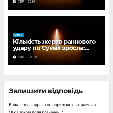
СЕР 4, 2026
авіаудару
МІСТО
Кількість жертв ранкового
удару по Сумах зросла:
підтверджено загибель
ЛИП 19, 2026
однієї людини
Залишити відповідь
Ваша e-mail адреса не оприлюднюватиметься.
Обов’язкові поля позначені
*