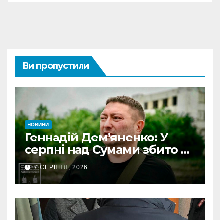
Ви пропустили
НОВИНИ
Геннадій Дем’яненко: У
серпні над Сумами збито 6
КАБів
7 СЕРПНЯ, 2026