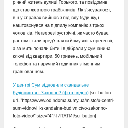
річний житель вулиці Горького, та повідомив,
що став жертвою грабіжників. Як з’ясувалося,
він у справах вийшов з під’їзду будинку, і
наштовхнувся на підпилу компанію з трьох
чоловіків. Нетверезі зустрічні, як часто буває,
раптом стали пред’являти йому якісь претензії,
а за мить почали бити і відібрали у сумчанина
ключі від квартири, 50 гривень, мобільний
телефон та наручний годинник з іменним
гравіюванням.
У центрі Сум відновили скандальне
будівництво. Законно? (фото,відео)
[su_button
url=”https://www.odindoma.sumy.ua/misto/u-centri-
sum-vidnovili-skandalne-budivnictvo-zakonno-
foto-video/” size=”4″]ЧИТАТИ[/su_button]