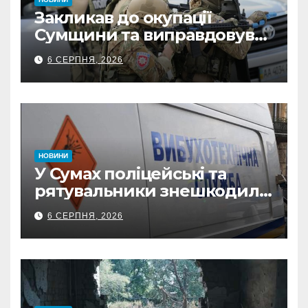
Закликав до окупації
Сумщини та виправдовував
обстріли: СБУ викрила
6 СЕРПНЯ, 2026
прокремлівського агітатора
з Охтирки
НОВИНИ
У Сумах поліцейські та
рятувальники знешкодили
500-кілограмову авіабомбу
6 СЕРПНЯ, 2026
росіян