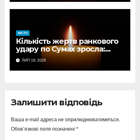
МІСТО
Кількість жертв ранкового
удару по Сумах зросла:
підтверджено загибель
ЛИП 19, 2026
однієї людини
Залишити відповідь
Ваша e-mail адреса не оприлюднюватиметься.
Обов’язкові поля позначені
*