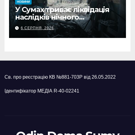
НОВИНИ
У Сумах триває ліквідація
наслідків нічного
масованого удару КАБами
6 СЕРПНЯ, 2026
Св. про реєстрацію КВ №881-703Р від 26.05.2022
Ідентифікатор МЕДІА R-40-02241