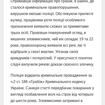
Отримавши інформацію про грабіж, в район, де
сталося кримінальне правопорушення,
вирушили екіпажі поліції. Обстежуючи прилеглі
вулиці, працівники роти поліції особливого
призначення виявили схожих за прикметами
трьох осіб. Провівши поверхневий огляд, в
кишенях зловмисників, чий вік складає 19 та 22
роки, правоохоронці виявили всі речі, які ті
відібрали у своєї жертви. Упізнав своїх
кривдників і потерпілий. У присутності понятих
слідчі вилучили речові докази скоєного злочину.
Поліція відкрила кримінальне провадження за
ч.2 ст. 186 «Грабіж» Кримінального кодексу
України. Санкція статті передбачає покарання у
вигляді позбавлення волі на строк від чотирьох
до шести років. Зловмисники затримані в