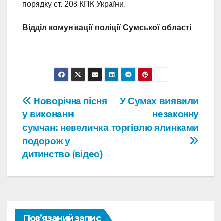
порядку ст. 208 КПК України.
Відділ комунікації поліції Сумської області
Навігація
Новорічна пісня
У Сумах виявили
у виконанні
незаконну
записів
сумчан: невеличка
торгівлю ялинками
подорож у
дитинство (відео)
Пов’язаний запис