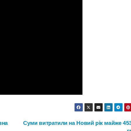
вна
Суми витратили на Новий рік майже 453
г