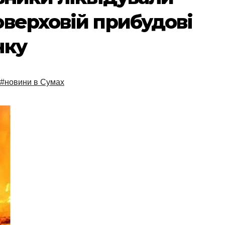
верховій прибудові
нку
#новини в Сумах