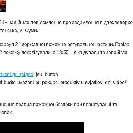
 «101» надійшло повідомлення про задимлення в двохповерхо
тянська, м. Суми.
 караул 2-ї державної пожежно-рятувальної частини. Горіла
2 пожежу локалізували, о 18:55 – ліквідували та запобігли
кові дні (відео)
[su_button
budte-uvazhni-pri-pokupci-produktiv-u-svjatkovi-dni-video/”
шення правил пожежної безпеки при влаштуванні та
новок.