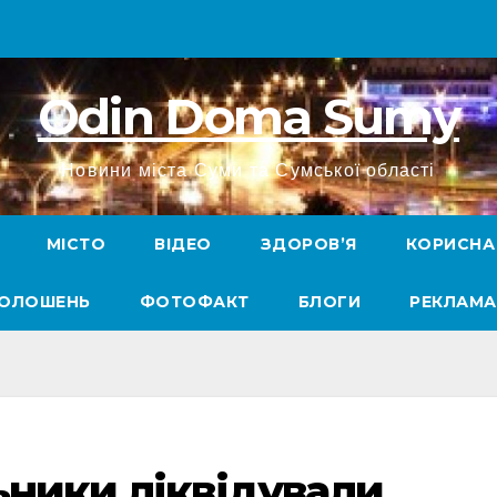
Odin Doma Sumy
Новини міста Суми та Сумської області
МІСТО
ВІДЕО
ЗДОРОВ’Я
КОРИСНА
ГОЛОШЕНЬ
ФОТОФАКТ
БЛОГИ
РЕКЛАМА
ьники ліквідували