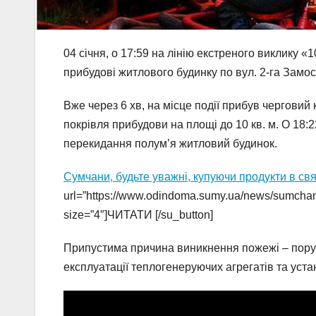
04 січня, о 17:59 на лінію екстреного виклику
прибудові житлового будинку по вул. 2-га Замос
Вже через 6 хв, на місце події прибув черговий
покрівля прибудови на площі до 10 кв. м. О 18:2
перекидання полум’я житловий будинок.
Сумчани, будьте уважні, купуючи продукти в свят
url=”https://www.odindoma.sumy.ua/news/sumchani-
size=”4″]ЧИТАТИ [/su_button]
Припустима причина виникнення пожежі – пору
експлуатації теплогенеруючих агрегатів та уста