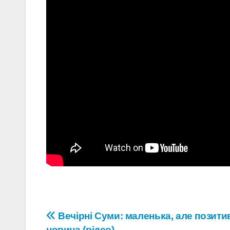
Навігація
Вечірні Суми: маленька, але позити
новина (відео)