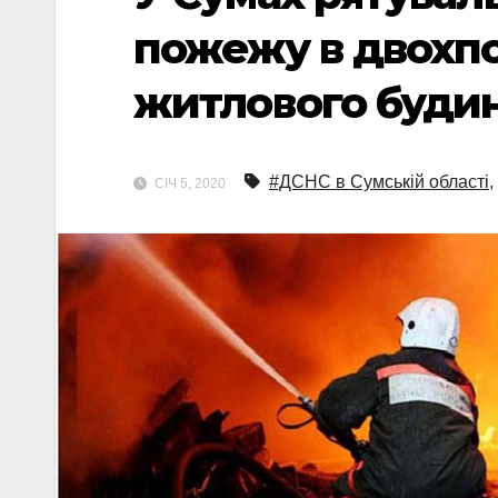
пожежу в двохпо
житлового буди
#ДСНС в Сумській області
,
СІЧ 5, 2020