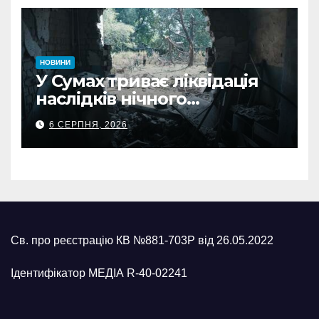
НОВИНИ
У Сумах триває ліквідація
наслідків нічного
масованого удару КАБами
6 СЕРПНЯ, 2026
Св. про реєстрацію КВ №881-703Р від 26.05.2022
Ідентифікатор МЕДІА R-40-02241