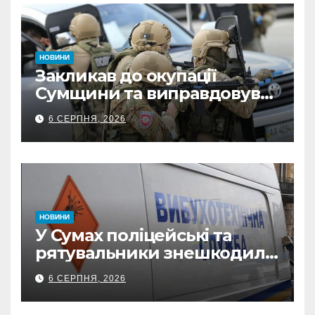
НОВИНИ
Закликав до окупації
Сумщини та виправдовував
обстріли: СБУ викрила
6 СЕРПНЯ, 2026
прокремлівського агітатора
з Охтирки
НОВИНИ
У Сумах поліцейські та
рятувальники знешкодили
500-кілограмову авіабомбу
6 СЕРПНЯ, 2026
росіян