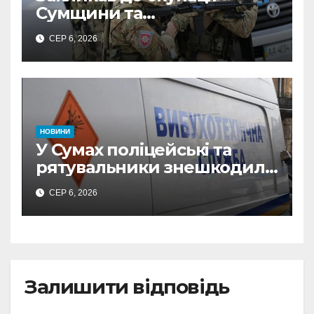
Сумщини та
виправдовував обстріли:
СЕР 6, 2026
СБУ викрила
прокремлівського агітатора
з Охтирки
НОВИНИ
У Сумах поліцейські та
рятувальники знешкодили
500-кілограмову авіабомбу
СЕР 6, 2026
росіян
Залишити відповідь