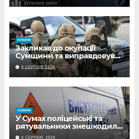
неправомірної вигоди у
ФОПа
НОВИНИ
Закликав до окупації
Сумщини та виправдовував
обстріли: СБУ викрила
6 СЕРПНЯ, 2026
прокремлівського агітатора
з Охтирки
НОВИНИ
У Сумах поліцейські та
рятувальники знешкодили
500-кілограмову авіабомбу
6 СЕРПНЯ, 2026