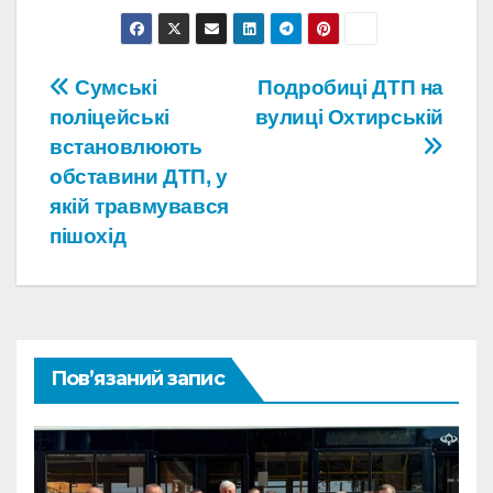
Навігація
Сумські
Подробиці ДТП на
поліцейські
вулиці Охтирській
записів
встановлюють
обставини ДТП, у
якій травмувався
пішохід
Пов’язаний запис