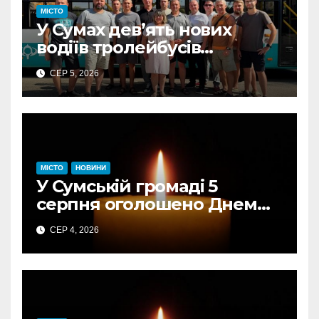
МІСТО
У Сумах дев’ять нових
водіїв тролейбусів
отримали свідоцтва: КП
СЕР 5, 2026
«Електроавтотранс»
оголошує новий набір
МІСТО
НОВИНИ
У Сумській громаді 5
серпня оголошено Днем
жалоби за загиблими від
СЕР 4, 2026
авіаудару