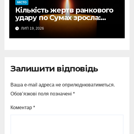
МІСТО
Кількість жертв ранкового
удару по Сумах зросла:
підтверджено загибель
ЛИП 19, 2026
однієї людини
Залишити відповідь
Ваша e-mail адреса не оприлюднюватиметься.
Обов’язкові поля позначені
*
Коментар
*