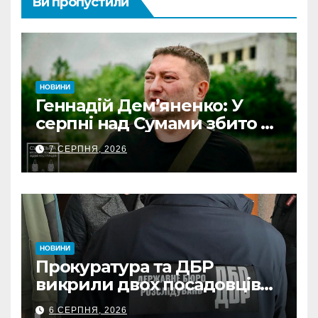
Ви пропустили
НОВИНИ
Геннадій Дем’яненко: У
серпні над Сумами збито 6
КАБів
7 СЕРПНЯ, 2026
НОВИНИ
Прокуратура та ДБР
викрили двох посадовців
ДПС Сумщини на вимаганні
6 СЕРПНЯ, 2026