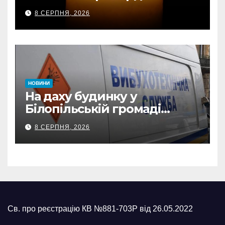
передали державні
8 СЕРПНЯ, 2026
нагороди та відомчі
відзнаки
НОВИНИ
На даху будинку у
Білопільській громаді
знайшли 120-мм міну
8 СЕРПНЯ, 2026
Св. про реєстрацію КВ №881-703Р від 26.05.2022