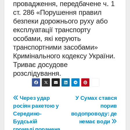
провадження, передбачене ч. 1
ст. 286 «Порушення правил
безпеки дорожнього руху або
експлуатації транспорту
особами, які керують
транспортними засобами»
Кримінального кодексу України.
Триває досудове
розслідування.
Навігація
Через удар
У Сумах стався
росіян ракетою у
порив
записів
Середино-
водопроводу: де
Будській
немає води
громаді поранена