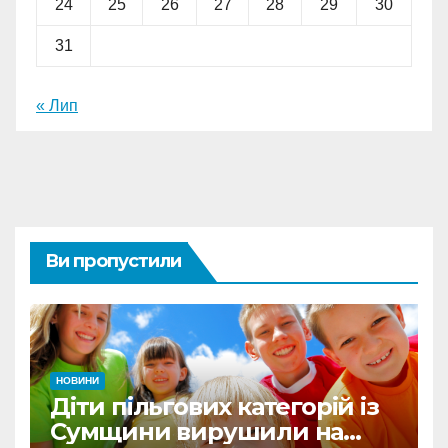
24
25
26
27
28
29
30
31
« Лип
Ви пропустили
НОВИНИ
Діти пільгових категорій із
Сумщини вирушили на