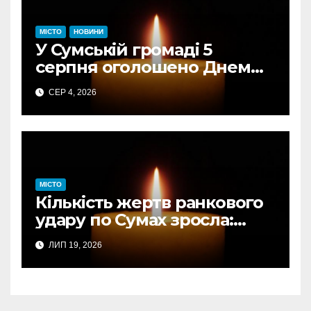
МІСТО
НОВИНИ
У Сумській громаді 5
серпня оголошено Днем
жалоби за загиблими від
СЕР 4, 2026
авіаудару
МІСТО
Кількість жертв ранкового
удару по Сумах зросла:
підтверджено загибель
ЛИП 19, 2026
однієї людини