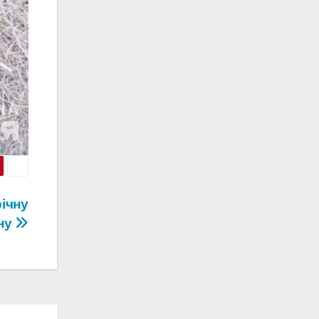
річну
ну