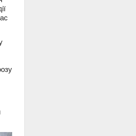
ії
час
у
розу
и