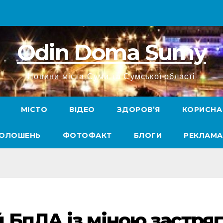
Odin Doma Sumy
Новини міста Суми та Сумської області
МІСТО
ВІДЕО
ЗДОРОВ’Я
КОРИСНА
ГОЛОШЕНЬ
ФОТОФАКТ
БЛОГИ
РЕКЛАМА
 БпЛА із міною застряг