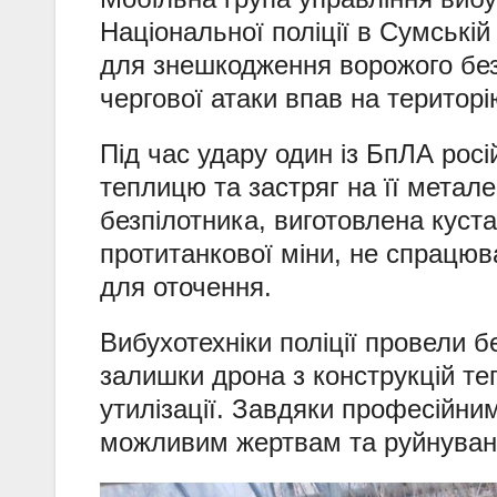
Національної поліції в Сумській
для знешкодження ворожого безп
чергової атаки впав на територі
Під час удару один із БпЛА рос
теплицю та застряг на її метал
безпілотника, виготовлена куст
протитанкової міни, не спрацюв
для оточення.
Вибухотехніки поліції провели 
залишки дрона з конструкцій те
утилізації. Завдяки професійни
можливим жертвам та руйнуван