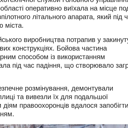
 області оперативно виїхала на місце под
ілотного літального апарата, який під 
ю міста.
ійського виробництва потрапив у закинут
евих конструкціях. Бойова частина
арним способом із використанням
ала під час падіння, що створювало заг
безпечне розмінування, демонтували
плиці та вивезли їх для подальшої
м діям правоохоронців вдалося запобігт
ням.