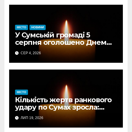
МІСТО
НОВИНИ
У Сумській громаді 5
серпня оголошено Днем
жалоби за загиблими від
СЕР 4, 2026
авіаудару
МІСТО
Кількість жертв ранкового
удару по Сумах зросла:
підтверджено загибель
ЛИП 19, 2026
однієї людини