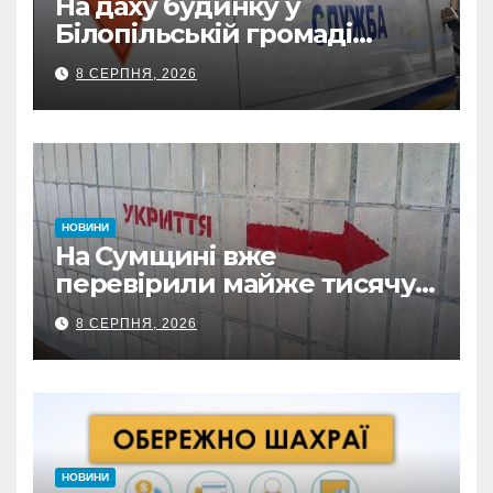
На даху будинку у
Білопільській громаді
знайшли 120-мм міну
8 СЕРПНЯ, 2026
НОВИНИ
На Сумщині вже
перевірили майже тисячу
укриттів: де виявили
8 СЕРПНЯ, 2026
замкнені двері
НОВИНИ