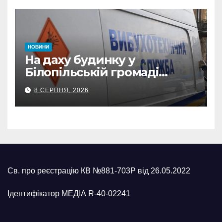
НОВИНИ
На даху будинку у
Білопільській громаді
знайшли 120-мм міну
8 СЕРПНЯ, 2026
Св. про реєстрацію КВ №881-703Р від 26.05.2022
Ідентифікатор МЕДІА R-40-02241