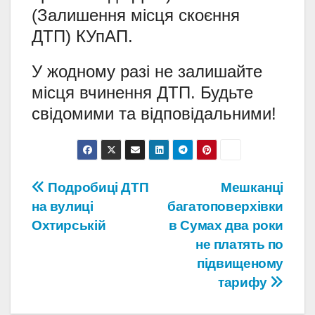
(Залишення місця скоєння
ДТП) КУпАП.
У жодному разі не залишайте
місця вчинення ДТП. Будьте
свідомими та відповідальними!
Навігація
Подробиці ДТП
Мешканці
на вулиці
багатоповерхівки
записів
Охтирській
в Сумах два роки
не платять по
підвищеному
тарифу