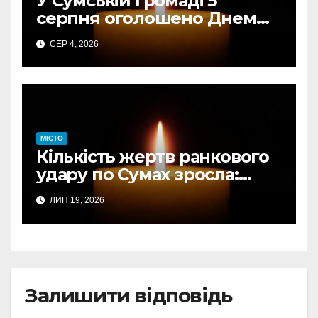
У Сумській громаді 5
серпня оголошено Днем
жалоби за загиблими від
СЕР 4, 2026
авіаудару
МІСТО
Кількість жертв ранкового
удару по Сумах зросла:
підтверджено загибель
ЛИП 19, 2026
однієї людини
Залишити відповідь