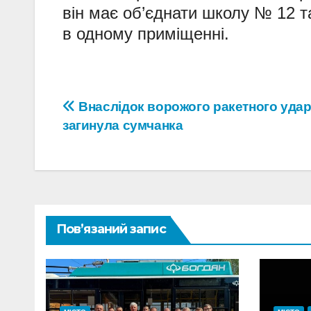
він має об’єднати школу № 12 та
в одному приміщенні.
Навігація
Внаслідок ворожого ракетного уда
загинула сумчанка
записів
Пов’язаний запис