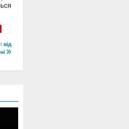
ться
: від
рні