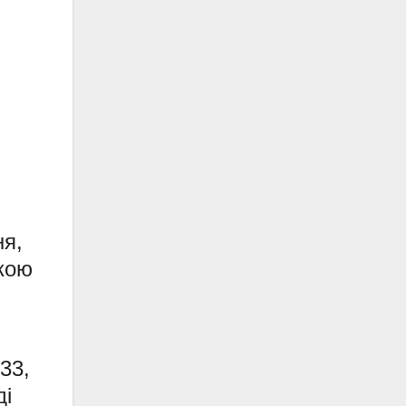
ня,
ркою
33,
ді