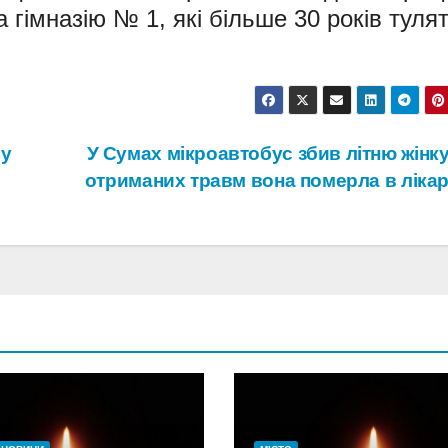
 гімназію № 1, які більше 30 років туля
ру
У Сумах мікроавтобус збив літню жінку
отриманих травм вона померла в ліка