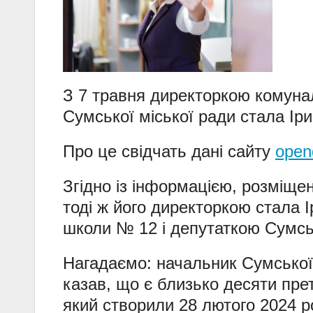
З 7 травня директоркою комуна
Сумської міської ради стала Іри
Про це свідчать дані сайту
open
Згідно із інформацією, розміщен
тоді ж його директоркою стала 
школи № 12 і депутаткою Сумськ
Нагадаємо: начальник Сумської
казав, що є близько десяти пре
який створили 28 лютого 2024 р