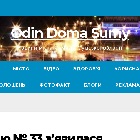
Odin Doma Sumy
Новини міста Суми та Сумської області
МІСТО
ВІДЕО
ЗДОРОВ’Я
КОРИСНА
ГОЛОШЕНЬ
ФОТОФАКТ
БЛОГИ
РЕКЛАМА
ею № 33 з’явилася