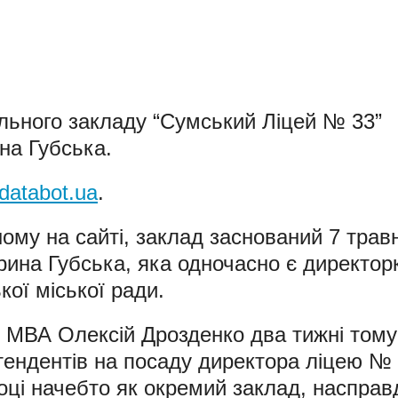
льного закладу “Сумський Ліцей № 33”
на Губська.
databot.ua
.
ому на сайті, заклад заснований 7 трав
Ірина Губська, яка одночасно є директо
ої міської ради.
 МВА Олексій Дрозденко два тижні тому
тендентів на посаду директора ліцею № 
оці начебто як окремий заклад, насправ