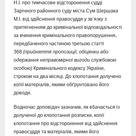
Н.І. про тимчасове відсторонення судді
Зарічного районного суду міста Сум Шершака
М.І. від здійснення правосуддя у зв’язку з
притягненням до кримінальної відповідальності
за вчинення кримінального правопорушення,
передбаченого частиною третьою статті
368
(прийняття пропозиції, обіцянки або
одержання неправомірної вигоди службовою
особою)
Кримінального кодексу України,
строком на два місяці. До клопотання долучено
копії матеріалів, якими обґрунтовано його
доводи.
Водночас доповідач зазначив, як вбачається із
долученої до клопотання розписки, копії
клопотання про відсторонення від здійснення
правосуддя та матеріалів, якими його