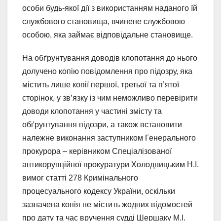
особи будь-якої дії з використанням наданого їй
службового становища, вчинене службовою
особою, яка займає відповідальне становище.
На обґрунтування доводів клопотання до нього
долучено копію повідомлення про підозру, яка
містить лише копії першої, третьої та п’ятої
сторінок, у зв’язку із чим неможливо перевірити
доводи клопотання у частині змісту та
обґрунтування підозри, а також встановити
належне виконання заступником Генерального
прокурора – керівником Спеціалізованої
антикорупційної прокуратури Холодницьким Н.І.
вимог статті 278 Кримінального
процесуального кодексу України, оскільки
зазначена копія не містить жодних відомостей
про дату та час вручення судді Шершаку М.І.