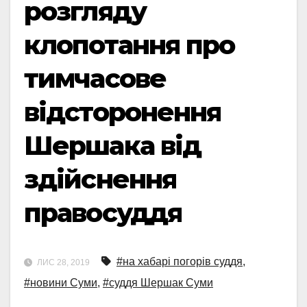
розгляду
клопотання про
тимчасове
відсторонення
Шершака від
здійснення
правосуддя
#на хабарі погорів суддя
,
ЛИС 28, 2019
#новини Суми
,
#суддя Шершак Суми