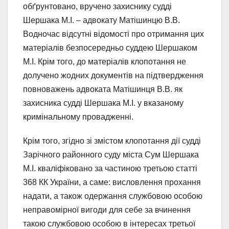
обґрунтовано, вручено захиснику судді
Шершака М.І. – адвокату Матішинцю В.В.
Водночас відсутні відомості про отримання цих
матеріалів безпосередньо суддею Шершаком
М.І. Крім того, до матеріалів клопотання не
долучено жодних документів на підтвердження
повноважень адвоката Матішинця В.В. як
захисника судді Шершака М.І. у вказаному
кримінальному провадженні.
Крім того, згідно зі змістом клопотання дії судді
Зарічного районного суду міста Сум Шершака
М.І. кваліфіковано за частиною третьою статті
368 КК України, а саме: висловлення прохання
надати, а також одержання службовою особою
неправомірної вигоди для себе за вчинення
такою службовою особою в інтересах третьої