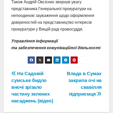
Також Андрій Овсієнко звернув увагу
представника Генеральної прокуратури на
непоодинокі зауваження щодо оформлення
довіреностей на представництво інтересів
прокуратури у Вищій раді правосуддя.
Управління інформації
та забезпечення комунікаційної діяльності
Навігація
На Садовій
Влада в Сумах
сумське бидло
закрила очі на
записів
вночі зрізало
свавілля
частину зелених
підприємця
насаджень (відео)