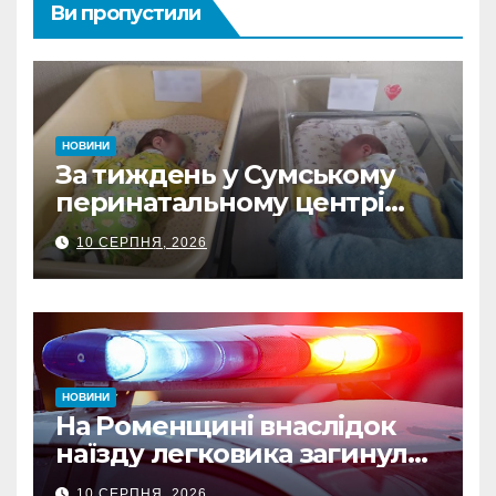
Ви пропустили
НОВИНИ
За тиждень у Сумському
перинатальному центрі
Пресвятої Діви Марії
10 СЕРПНЯ, 2026
народилося 15 дітей
НОВИНИ
На Роменщині внаслідок
наїзду легковика загинула
літня жінка: водія
10 СЕРПНЯ, 2026