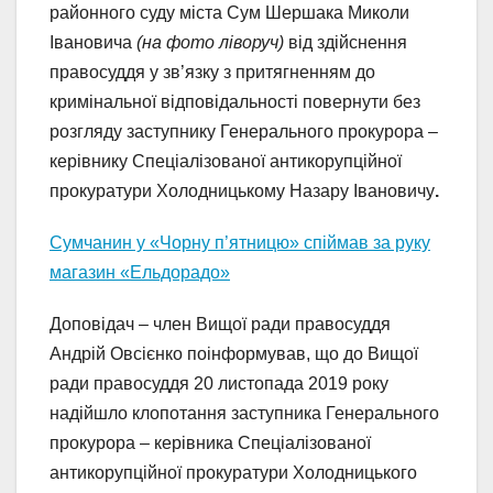
районного суду міста Сум Шершака Миколи
Івановича
(на фото ліворуч)
від здійснення
правосуддя у зв’язку з притягненням до
кримінальної відповідальності повернути без
розгляду заступнику Генерального прокурора –
керівнику Спеціалізованої антикорупційної
прокуратури Холодницькому Назару Івановичу
.
Сумчанин у «Чорну п’ятницю» спіймав за руку
магазин «Ельдорадо»
Доповідач – член Вищої ради правосуддя
Андрій Овсієнко поінформував, що до Вищої
ради правосуддя 20 листопада 2019 року
надійшло клопотання заступника Генерального
прокурора – керівника Спеціалізованої
антикорупційної прокуратури Холодницького