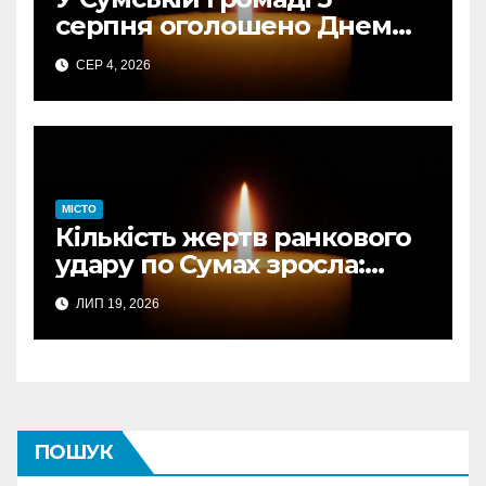
серпня оголошено Днем
жалоби за загиблими від
СЕР 4, 2026
авіаудару
МІСТО
Кількість жертв ранкового
удару по Сумах зросла:
підтверджено загибель
ЛИП 19, 2026
однієї людини
ПОШУК