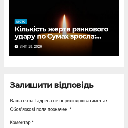
МІСТО
Кількість жертв ранкового
удару по Сумах зросла:
підтверджено загибель
ЛИП 19, 2026
однієї людини
Залишити відповідь
Ваша e-mail адреса не оприлюднюватиметься.
Обов’язкові поля позначені
*
Коментар
*