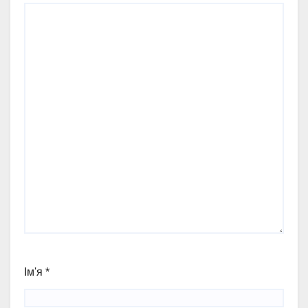
Ім'я
*