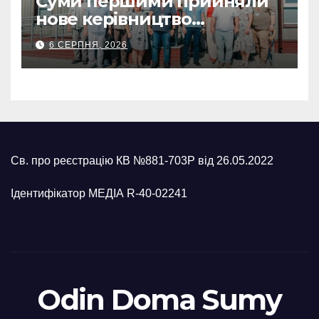
Суми першими прийняли
нове керівництво
Українського Червоного
6 СЕРПНЯ, 2026
Хреста: Артем Кобзар
окреслив потреби громади
Св. про реєстрацію КВ №881-703Р від 26.05.2022
Ідентифікатор МЕДІА R-40-02241
Odin Doma Sumy