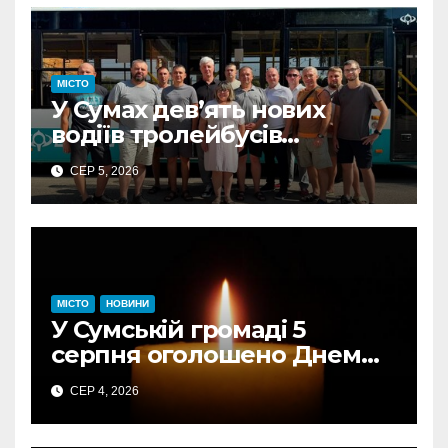
МІСТО
У Сумах дев’ять нових
водіїв тролейбусів
отримали свідоцтва: КП
СЕР 5, 2026
«Електроавтотранс»
оголошує новий набір
МІСТО
НОВИНИ
У Сумській громаді 5
серпня оголошено Днем
жалоби за загиблими від
СЕР 4, 2026
авіаудару