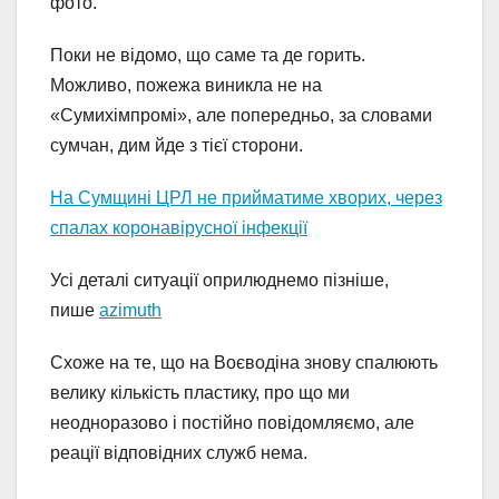
фото.
Поки не відомо, що саме та де горить.
Можливо, пожежа виникла не на
«Сумихімпромі», але попередньо, за словами
сумчан, дим йде з тієї сторони.
На Сумщині ЦРЛ не прийматиме хворих, через
спалах коронавірусної інфекції
Усі деталі ситуації оприлюднемо пізніше,
пише
azimuth
Схоже на те, що на Воєводіна знову спалюють
велику кількість пластику, про що ми
неодноразово і постійно повідомляємо, але
реації відповідних служб нема.