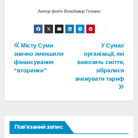
Автор фото Володимир Головко
Навігація
Місту Суми
У Сумах
значно зменшили
організації, які
записів
фінансування
вивозять сміття,
“вторинки”
зібралися
знижувати тариф
Пов’язаний запис