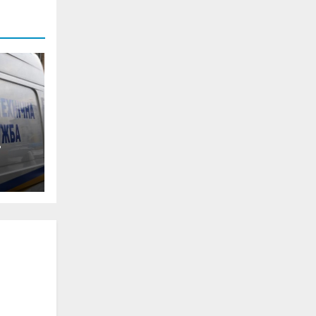
0-
ян