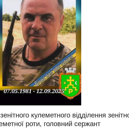
зенітного кулеметного відділення зенітн
леметної роти, головний сержант