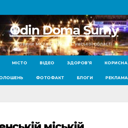
Odin Doma Sumy
Новини міста Суми та Сумської області
МІСТО
ВІДЕО
ЗДОРОВ’Я
КОРИСНА
ГОЛОШЕНЬ
ФОТОФАКТ
БЛОГИ
РЕКЛАМА
енській міській