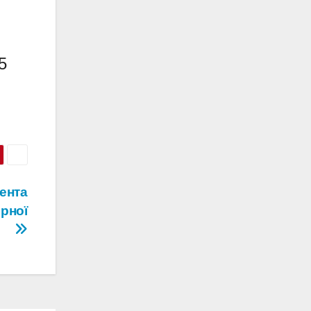
5
ента
ірної