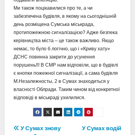
Ми також поцікавилися про те, а чи
забезпечена будівля, в якому на сьогоднішній
день розміщена Сумська міськрада,
протипожежною сигналізацією? Адже безпека
керівництва міста – це також важливо. Якщо
немає, то було б логічно, що і «Криву хату»
ДСНС повинна закрити до усунення
порушень!!! В СМР нам відповіли, що в будівлі
є кнопки пожежної сигналізації, а сама будівля
М.Незалежносты, 2 в Сумах знаходиться у
власності Облради. Таким чином від конкретної
відповіді в міськраді ухилилися.
Навігація
У Сумах знову
У Сумах водій