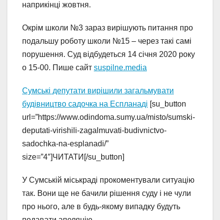
наприкінці жовтня.
Окрім школи №3 зараз вирішують питання про
подальшу роботу школи №15 – через такі самі
порушення. Суд відбудеться 14 січня 2020 року
о 15-00. Пише сайт
suspilne.media
Сумські депутати вирішили загальмувати
будівництво садочка на Еспланаді
[su_button
url=”https://www.odindoma.sumy.ua/misto/sumski-
deputati-virishili-zagalmuvati-budivnictvo-
sadochka-na-esplanadi/”
size=”4″]ЧИТАТИ[/su_button]
У Сумській міськраді прокоментували ситуацію
так. Вони ще не бачили рішення суду і не чули
про нього, але в будь-якому випадку будуть
подавати апеляцію.