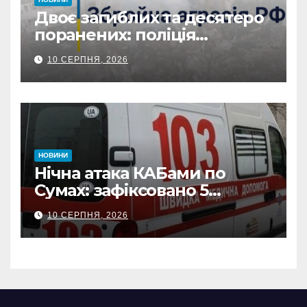
Двоє загиблих та десятеро
поранених: поліція
Сумщини документує
10 СЕРПНЯ, 2026
наслідки масованих
ворожих обстрілів
НОВИНИ
Нічна атака КАБами по
Сумах: зафіксовано 5
влучань, щонайменше
10 СЕРПНЯ, 2026
п’ятеро поранених