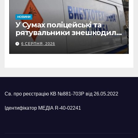
НОВИНИ
У Сумах поліцейські та
рятувальники знешкодили
500-кілограмову авіабомбу
6 СЕРПНЯ, 2026
росіян
Св. про реєстрацію КВ №881-703Р від 26.05.2022
Ідентифікатор МЕДІА R-40-02241