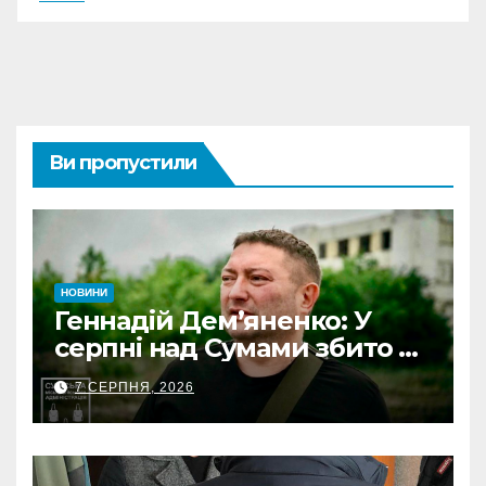
Ви пропустили
НОВИНИ
Геннадій Дем’яненко: У
серпні над Сумами збито 6
КАБів
7 СЕРПНЯ, 2026