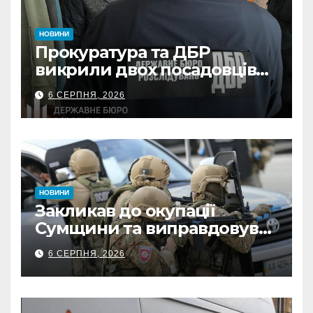
НОВИНИ
Прокуратура та ДБР
викрили двох посадовців
ДПС Сумщини на вимаганні
6 СЕРПНЯ, 2026
неправомірної вигоди у
ФОПа
НОВИНИ
Закликав до окупації
Сумщини та виправдовував
обстріли: СБУ викрила
6 СЕРПНЯ, 2026
прокремлівського агітатора
з Охтирки