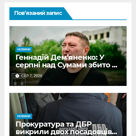
Пов’язаний запис
НОВИНИ
Геннадій Дем’яненко: У
серпні над Сумами збито 6
КАБів
СЕР 7, 2026
НОВИНИ
Прокуратура та ДБР
викрили двох посадовців