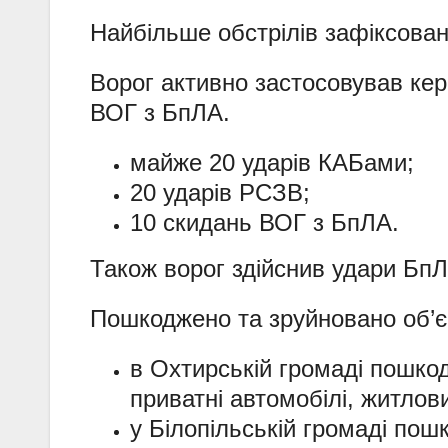
Найбільше обстрілів зафіксова
Ворог активно застосовував кер
ВОГ з БпЛА.
майже 20 ударів КАБами;
20 ударів РСЗВ;
10 скидань ВОГ з БпЛА.
Також ворог здійснив удари Бп
Пошкоджено та зруйновано об’єк
в Охтирській громаді пошкод
приватні автомобілі, житлов
у Білопільській громаді пош