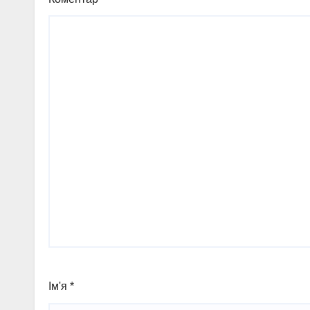
Ім'я
*