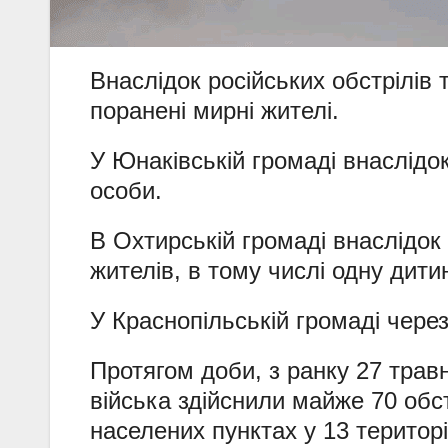
Внаслідок російських обстрілів 
поранені мирні жителі.
У Юнаківській громаді
внаслідо
особи.
В Охтирській громаді внаслідо
жителів, в тому числі одну дити
У Краснопільській громаді чере
Протягом доби, з ранку 27 травн
війська здійснили майже 70 обст
населених пунктах у 13 територ