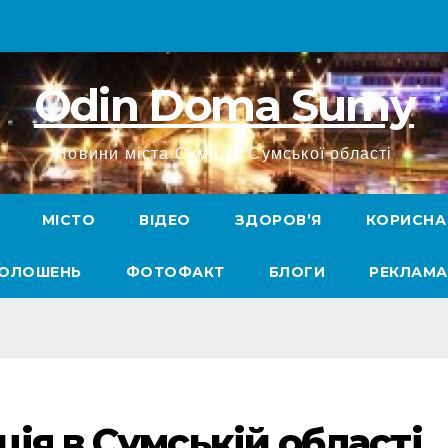
Odin Doma Sumy
Новини міста Суми та Сумської області
МІСТО
ВІДЕО
ЗДОРОВ’Я
КОРИСНА
ГОЛОШЕНЬ
ФОТОФАКТ
БЛОГИ
РЕКЛАМА
ія в Сумській області