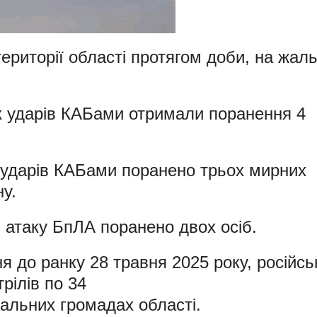
території області протягом доби, на жаль
к ударів КАБами отримали поранення 4
к ударів КАБами поранено трьох мирних
ну.
з атаку БпЛА поранено двох осіб.
я до ранку 28 травня 2025 року, російсь
рілів по 34
іальних громадах області.