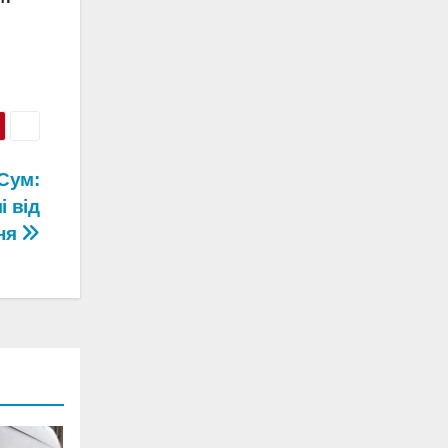
Сум:
і від
ня