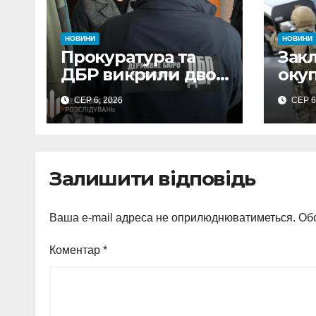
НОВИНИ
НОВИНИ
Прокуратура та
Зак
ДБР викрили двох
оку
посадовців ДПС
та 
СЕР 6, 2026
СЕР 6
Сумщини на
обст
вимаганні
вик
неправомірної
про
вигоди у ФОПа
агіт
Залишити відповідь
Охт
Ваша e-mail адреса не оприлюднюватиметься.
Обо
Коментар
*