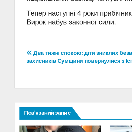
Тепер наступні 4 роки прибічни
Вирок набув законної сили.
Навігація
Два тижні спокою: діти зниклих безв
захисників Сумщини повернулися з Ісп
записів
Пов’язаний запис