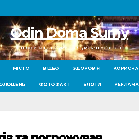
Odin Doma Sumy
Новини міста Суми та Сумської області
МІСТО
ВІДЕО
ЗДОРОВ’Я
КОРИСНА
ГОЛОШЕНЬ
ФОТОФАКТ
БЛОГИ
РЕКЛАМА
тів та погрожував