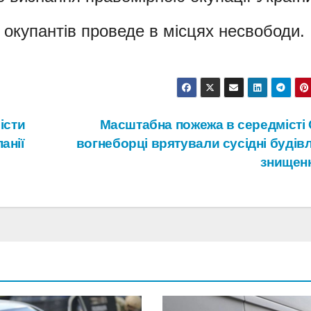
к окупантів проведе в місцях несвободи.
істи
Масштабна пожежа в середмісті 
анії
вогнеборці врятували сусідні будівл
знищен