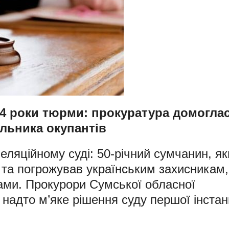
 4 роки тюрми: прокуратура домогла
льника окупантів
еляційному суді: 50-річний сумчанин, як
а та погрожував українським захисникам,
тами. Прокурори Сумської обласної
надто м’яке рішення суду першої інстанц