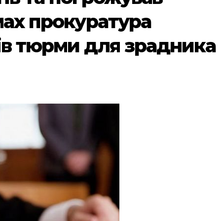
мах прокуратура
ів тюрми для зрадника