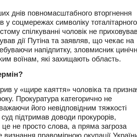
ших днів повномасштабного вторгнення
в у соцмережах символіку тоталітарного
стому спілкуванні чоловік не приховува
мував дії Путіна та заявляв, що чекає на
ребуваючи напідпитку, зловмисник циніч
ким воїнам, які захищають область.
ермін?
ірив у «щире каяття» чоловіка та призн
року. Прокуратура категорично не
важаючи його невідповідним тяжкості
 суд підтримав доводи прокурорів,
 це не просто слова, а пряма загроза
е визнання правомірною окупації Україн