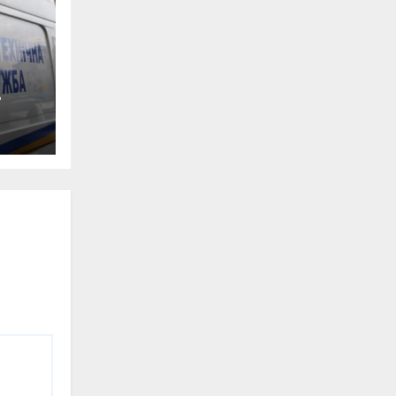
0-
ян