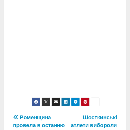
Навігація
Роменщина
Шосткинські
провела в останню
атлети вибороли