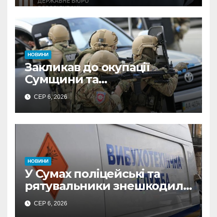
ФОПа
НОВИНИ
Закликав до окупації
Сумщини та
виправдовував обстріли:
СЕР 6, 2026
СБУ викрила
прокремлівського агітатора
з Охтирки
НОВИНИ
У Сумах поліцейські та
рятувальники знешкодили
500-кілограмову авіабомбу
СЕР 6, 2026
росіян