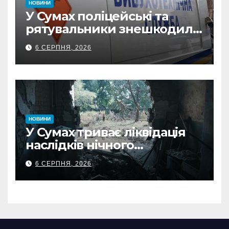
НОВИНИ
У Сумах поліцейські та
рятувальники знешкодили
500-кілограмову авіабомбу
6 СЕРПНЯ, 2026
росіян
НОВИНИ
У Сумах триває ліквідація
наслідків нічного
масованого удару КАБами
6 СЕРПНЯ, 2026