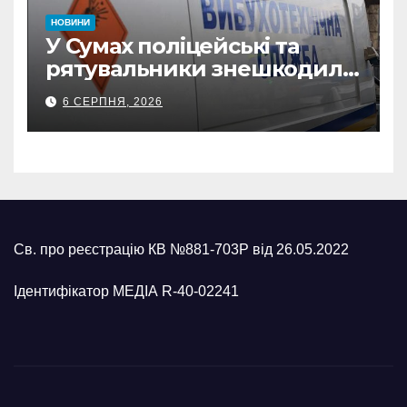
НОВИНИ
У Сумах поліцейські та
рятувальники знешкодили
500-кілограмову авіабомбу
6 СЕРПНЯ, 2026
росіян
Св. про реєстрацію КВ №881-703Р від 26.05.2022
Ідентифікатор МЕДІА R-40-02241