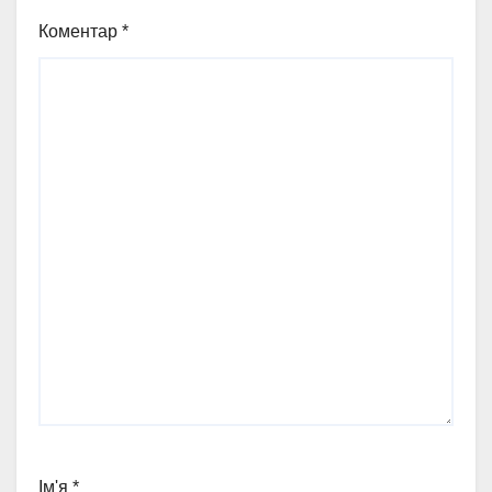
Коментар
*
Ім'я
*