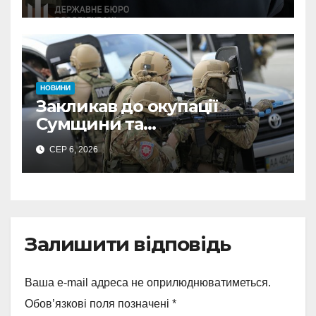
неправомірної вигоди у
ФОПа
НОВИНИ
Закликав до окупації
Сумщини та
виправдовував обстріли:
СЕР 6, 2026
СБУ викрила
прокремлівського агітатора
з Охтирки
Залишити відповідь
Ваша e-mail адреса не оприлюднюватиметься.
Обов’язкові поля позначені
*