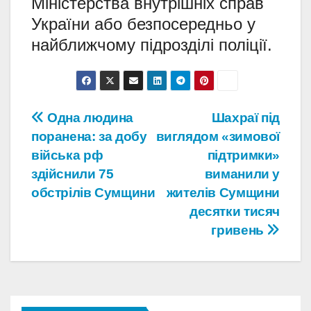
Міністерства внутрішніх справ
України або безпосередньо у
найближчому підрозділі поліції.
Навігація
Одна людина
Шахраї під
поранена: за добу
виглядом «зимової
записів
війська рф
підтримки»
здійснили 75
виманили у
обстрілів Сумщини
жителів Сумщини
десятки тисяч
гривень