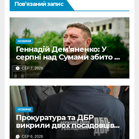
Пов’язаний запис
НОВИНИ
Геннадій Дем’яненко: У
серпні над Сумами збито 6
КАБів
СЕР 7, 2026
НОВИНИ
Прокуратура та ДБР
викрили двох посадовців
ДПС Сумщини на вимаганні
СЕР 6, 2026