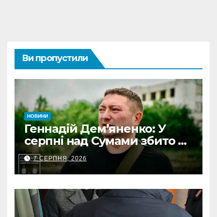
Ви пропустили
НОВИНИ
Геннадій Дем’яненко: У
серпні над Сумами збито 6
КАБів
7 СЕРПНЯ, 2026