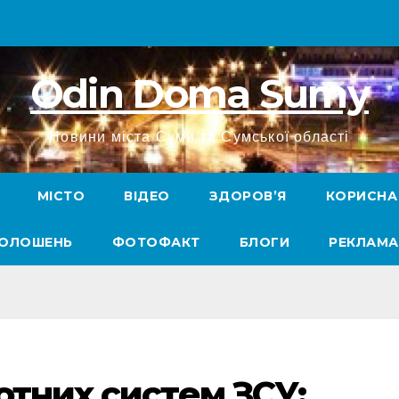
Odin Doma Sumy
Новини міста Суми та Сумської області
МІСТО
ВІДЕО
ЗДОРОВ’Я
КОРИСНА
ГОЛОШЕНЬ
ФОТОФАКТ
БЛОГИ
РЕКЛАМА
отних систем ЗСУ: