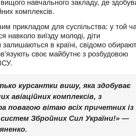
ю вищого навчального закладу, де здобув
йних комплексів.
им прикладом для суспільства: у той ча
я навколо виїзду молоді, діти
и залишаються в країні, свідомо обираю
ов’язують своє майбутнє з розбудовою
ЗСУ.
тько курсантки вишу, яка здобуває
х авіаційних комплексів, з
а повагою вітаю всіх причетних із
 систем Збройних Сил України!»
—
яненко.