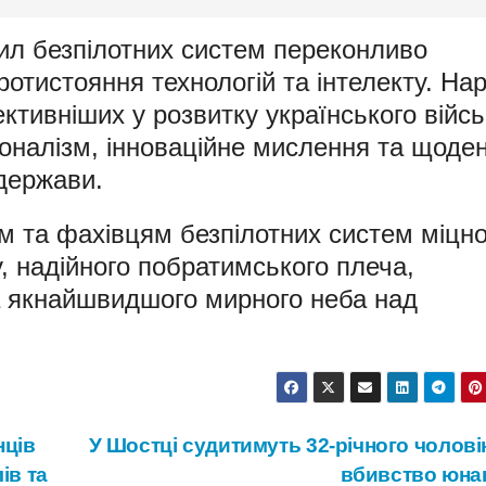
Сил безпілотних систем переконливо
отистояння технологій та інтелекту. Нар
ктивніших у розвитку українського війсь
оналізм, інноваційне мислення та щоде
держави.
м та фахівцям безпілотних систем міцно
у, надійного побратимського плеча,
а якнайшвидшого мирного неба над
нців
У Шостці судитимуть 32-річного чолові
ів та
вбивство юна