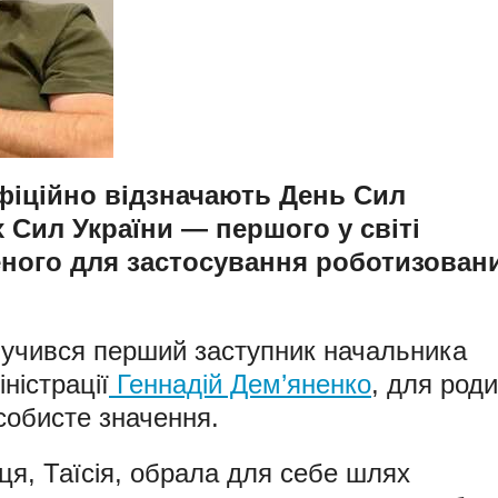
офіційно відзначають День Сил
 Сил України — першого у світі
еного для застосування роботизован
олучився перший заступник начальника
ністрації
Геннадій Дем’яненко
, для род
собисте значення.
ця, Таїсія, обрала для себе шлях