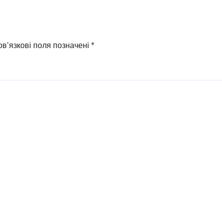
оди у ФОПа
агітатора з
Охтирки
в’язкові поля позначені
*