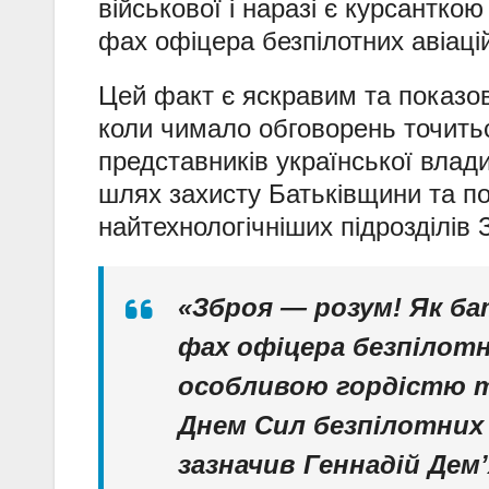
військової і наразі є курсантко
фах офіцера безпілотних авіаці
Цей факт є яскравим та показов
коли чимало обговорень точитьс
представників української влад
шлях захисту Батьківщини та п
найтехнологічніших підрозділів 
«Зброя — розум! Як ба
фах офіцера безпілотни
особливою гордістю т
Днем Сил безпілотних
зазначив Геннадій Дем’