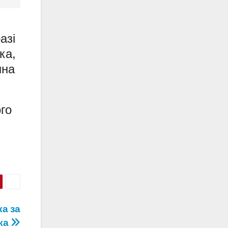
азі
ка,
нна
го
ка за
ка