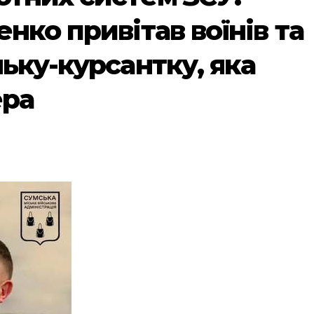
нко привітав воїнів та
ьку-курсантку, яка
ера