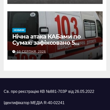
ворожих обстрілів
НОВИНИ
Нічна атака КАБами по
Сумах: зафіксовано 5
влучань, щонайменше
10 СЕРПНЯ, 2026
п’ятеро поранених
Св. про реєстрацію КВ №881-703Р від 26.05.2022
Ідентифікатор МЕДІА R-40-02241