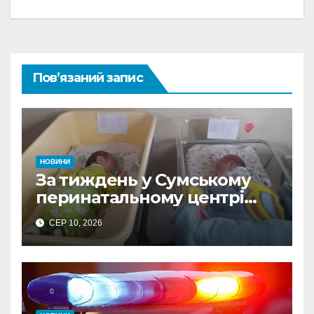
Пов’язаний запис
НОВИНИ
За тиждень у Сумському
перинатальному центрі
Пресвятої Діви Марії
СЕР 10, 2026
народилося 15 дітей