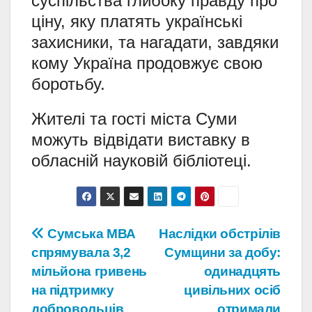
суспільства глибоку правду про
ціну, яку платять українські
захисники, та нагадати, завдяки
кому Україна продовжує свою
боротьбу.
Жителі та гості міста Суми
можуть відвідати виставку в
обласній науковій бібліотеці.
Навігація
Сумська МВА
Наслідки обстрілів
спрямувала 3,2
Сумщини за добу:
записів
мільйона гривень
одинадцять
на підтримку
цивільних осіб
добровольців
отримали