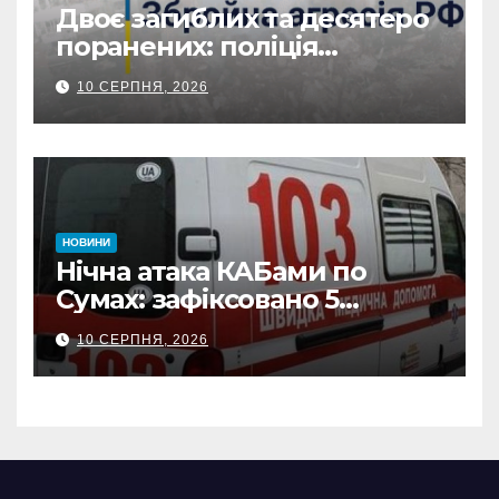
Двоє загиблих та десятеро
поранених: поліція
Сумщини документує
10 СЕРПНЯ, 2026
наслідки масованих
ворожих обстрілів
НОВИНИ
Нічна атака КАБами по
Сумах: зафіксовано 5
влучань, щонайменше
10 СЕРПНЯ, 2026
п’ятеро поранених