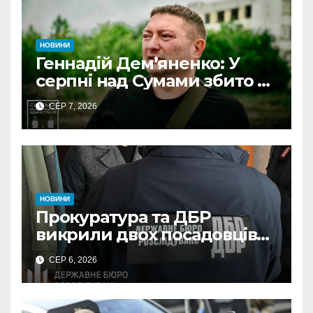
НОВИНИ
Геннадій Дем’яненко: У
серпні над Сумами збито 6
КАБів
СЕР 7, 2026
НОВИНИ
Прокуратура та ДБР
викрили двох посадовців
ДПС Сумщини на вимаганні
СЕР 6, 2026
неправомірної вигоди у
ФОПа