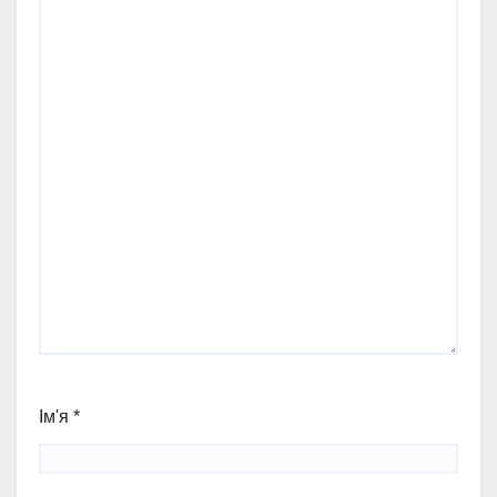
Ім'я
*