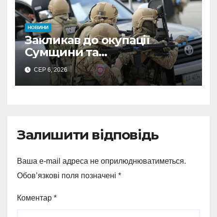
НОВИНИ
Закликав до окупації
Сумщини та
виправдовував обстріли:
СЕР 6, 2026
СБУ викрила
прокремлівського агітатора
з Охтирки
Залишити відповідь
Ваша e-mail адреса не оприлюднюватиметься.
Обов’язкові поля позначені
*
Коментар
*