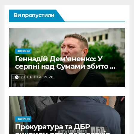
Ви пропустили
НОВИНИ
Геннадій Дем’яненко: У
серпні над Сумами збито 6
КАБів
7 СЕРПНЯ, 2026
НОВИНИ
Прокуратура та ДБР