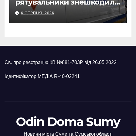
рятувальники знешкодили
500-кілограмову авіабомбу
6 СЕРПНЯ, 2026
росіян
Св. про реєстрацію КВ №881-703Р від 26.05.2022
Ідентифікатор МЕДІА R-40-02241
Odin Doma Sumy
Новини міста Суми та Сумської області