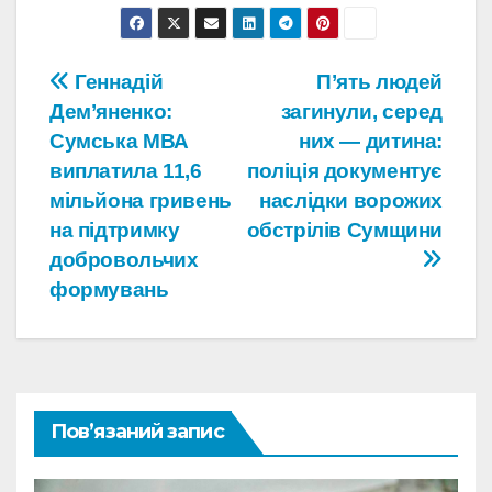
Навігація
Геннадій
П’ять людей
Дем’яненко:
загинули, серед
записів
Сумська МВА
них — дитина:
виплатила 11,6
поліція документує
мільйона гривень
наслідки ворожих
на підтримку
обстрілів Сумщини
добровольчих
формувань
Пов’язаний запис