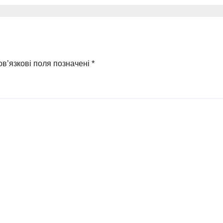
равомірної
прокремлівськ
оди у ФОПа
агітатора з
Охтирки
в’язкові поля позначені
*