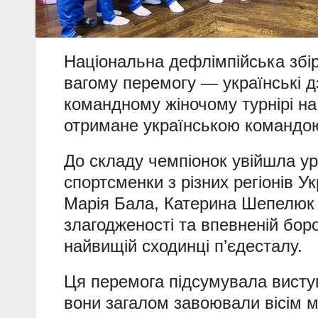
Національна дефлімпійська збі
вагому перемогу — українські 
командному жіночому турнірі на
отримане українською командою
До складу чемпіонок увійшла 
спортсменки з різних регіонів 
Марія Бала, Катерина Шепелюк
злагодженості та впевненій бор
найвищій сходинці п’єдесталу.
Ця перемога підсумувала виступ
вони загалом завоювали вісім ме