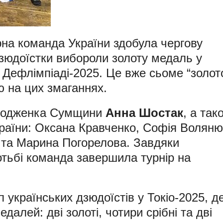
рна команда України здобула чергову
дзюдоїстки вибороли золоту медаль у
 Дефлімпіаді-2025. Це вже сьоме “золото
 на цих змаганнях.
уродженка Сумщини
Анна Шостак
, а так
України: Оксана Кравченко, Софія Воляню
 та Марина Погорелова. Завдяки
отьбі команда завершила турнір на
 українських дзюдоїстів у Токіо-2025, д
далей: дві золоті, чотири срібні та дві