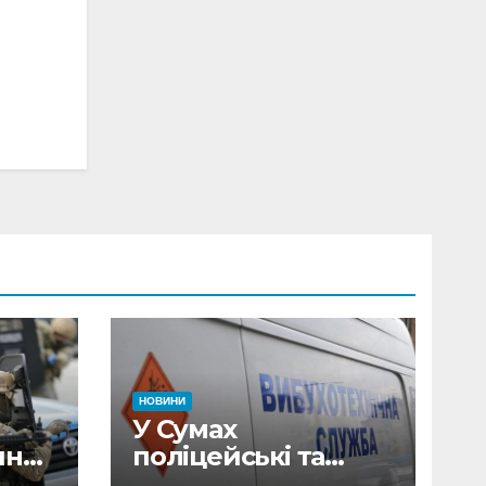
НОВИНИ
У Сумах
ини
поліцейські та
вав
рятувальники