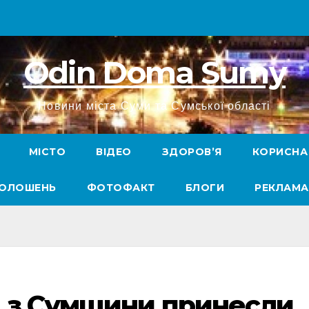
Odin Doma Sumy
Новини міста Суми та Сумської області
МІСТО
ВІДЕО
ЗДОРОВ’Я
КОРИСНА
ГОЛОШЕНЬ
ФОТОФАКТ
БЛОГИ
РЕКЛАМА
и з Сумщини принесли