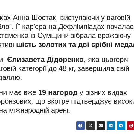
ках Анна Шостак, виступаючи у ваговій
ібло”. Її кар’єра на Дефлімпіадах почалас
портсменка із Сумщини зібрала вражаючу
ктиві
шість золотих та дві срібні меда
и,
Єлизавета Дідоренко
, яка цьогоріч
овій категорії до 48 кг, завершила свій
даллю.
їни має вже
19 нагород
у різних видах
5 бронзових, що вкотре підтверджує висок
на міжнародній арені.