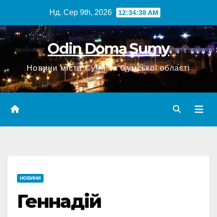
Перейти
Нд. Сер 9th, 2026
12:34:39 AM
до
вмісту
Odin Doma Sumy
Новини міста Суми та Сумської області
НОВИНИ
Геннадій