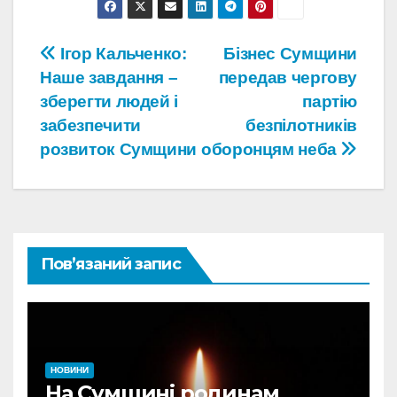
Навігація
Ігор Кальченко:
Бізнес Сумщини
Наше завдання –
передав чергову
записів
зберегти людей і
партію
забезпечити
безпілотників
розвиток Сумщини
оборонцям неба
Пов’язаний запис
НОВИНИ
На Сумщині родинам