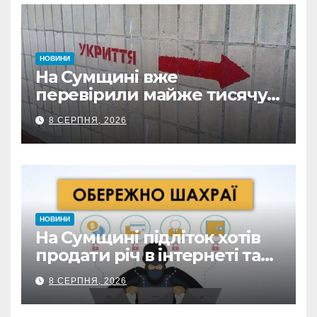
НОВИНИ
На Сумщині вже
перевірили майже тисячу
укриттів: де виявили
8 СЕРПНЯ, 2026
замкнені двері
НОВИНИ
На Сумщині підліток хотів
продати річ в інтернеті та
втратив 39,2 тис. грн з
8 СЕРПНЯ, 2026
карток матері