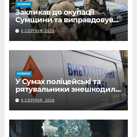
НОВИНИ
Закликав до окупації
Сумщини та виправдовував
обстріли: СБУ викрила
6 СЕРПНЯ, 2026
прокремлівського агітатора
з Охтирки
НОВИНИ
У Сумах поліцейські та
рятувальники знешкодили
500-кілограмову авіабомбу
6 СЕРПНЯ, 2026
росіян