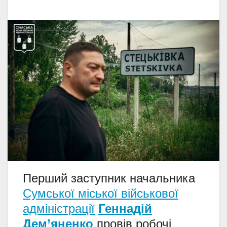
Перший заступник начальника
Сумської міської військової
адміністрації
Геннадій
Дем’яненко
провів робочі