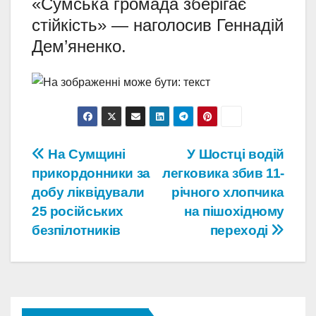
«Сумська громада зберігає
стійкість» — наголосив Геннадій
Дем’яненко.
Навігація
На Сумщині
У Шостці водій
прикордонники за
легковика збив 11-
записів
добу ліквідували
річного хлопчика
25 російських
на пішохідному
безпілотників
переході