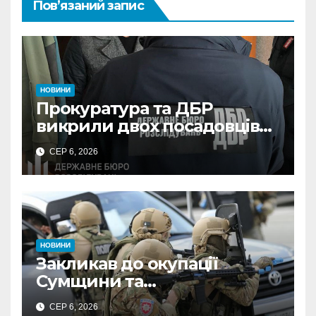
Пов’язаний запис
НОВИНИ
Прокуратура та ДБР
викрили двох посадовців
ДПС Сумщини на вимаганні
СЕР 6, 2026
неправомірної вигоди у
ФОПа
НОВИНИ
Закликав до окупації
Сумщини та
виправдовував обстріли:
СЕР 6, 2026