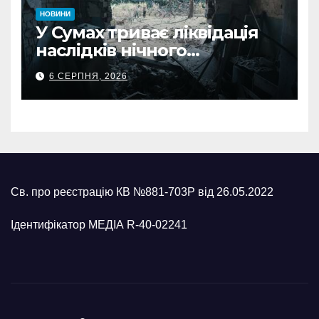
НОВИНИ
У Сумах триває ліквідація
наслідків нічного
масованого удару КАБами
6 СЕРПНЯ, 2026
Св. про реєстрацію КВ №881-703Р від 26.05.2022
Ідентифікатор МЕДІА R-40-02241