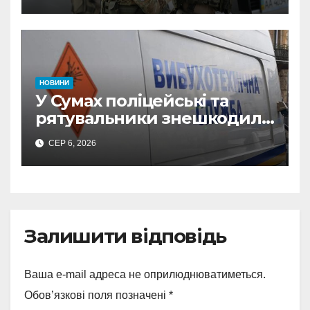
СБУ викрила
прокремлівського агітатора
з Охтирки
НОВИНИ
У Сумах поліцейські та
рятувальники знешкодили
500-кілограмову авіабомбу
СЕР 6, 2026
росіян
Залишити відповідь
Ваша e-mail адреса не оприлюднюватиметься.
Обов’язкові поля позначені
*