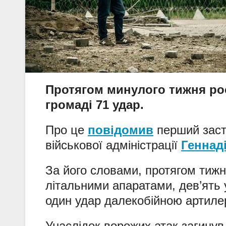
Протягом минулого тижня рос
громаді 71 удар.
Про це
повідомив
перший заст
військової адміністрації
Геннад
За його словами, протягом тижн
літальними апаратами, дев’ять
один удар далекобійною артиле
Унаслідок ворожих атак загинув