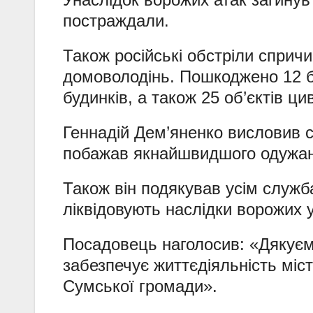
постраждали.
Також російські обстріли сприч
домоволодінь. Пошкоджено 12 б
будинків, а також 25 об’єктів ц
Геннадій Дем’яненко висловив с
побажав якнайшвидшого одужан
Також він подякував усім служб
ліквідовують наслідки ворожих
Посадовець наголосив: «Дякуємо
забезпечує життєдіяльність міс
Сумської громади».