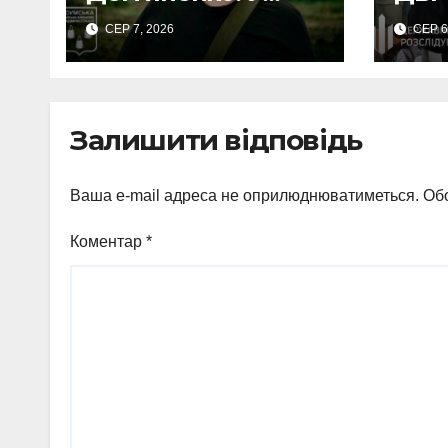
серпні над Сумами
пос
СЕР 7, 2026
СЕР 6
збито 6 КАБів
Сум
вим
неп
виг
Залишити відповідь
Ваша e-mail адреса не оприлюднюватиметься.
Обо
Коментар
*