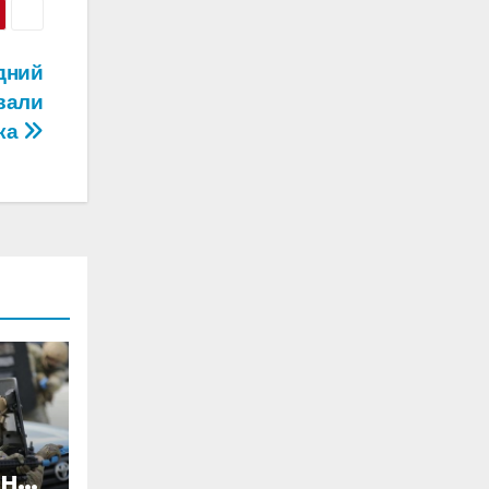
дний
вали
ика
ини