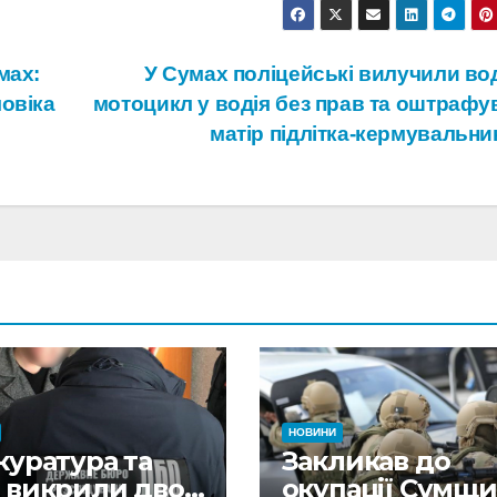
мах:
У Сумах поліцейські вилучили во
овіка
мотоцикл у водія без прав та оштрафу
матір підлітка-кермувальн
НОВИНИ
куратура та
Закликав до
 викрили двох
окупації Сумщ