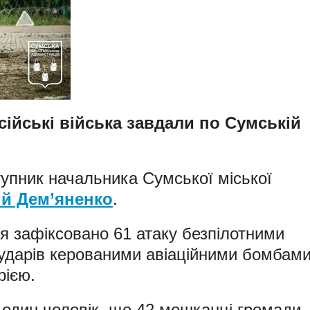
ійські війська завдали по Сумській
упник начальника Сумської міської
ій Дем’яненко
.
я зафіксовано 61 атаку безпілотними
 ударів керованими авіаційними бомбами
рією.
 один чоловік, ще 42 мешканці громади