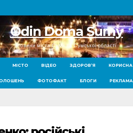
Odin Doma Sumy
Новини міста Суми та Сумської області
МІСТО
ВІДЕО
ЗДОРОВ’Я
КОРИСНА
ГОЛОШЕНЬ
ФОТОФАКТ
БЛОГИ
РЕКЛАМА
нко: російські