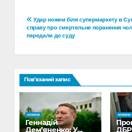
Навігація
Удар ножем біля супермаркету в Су
справу про смертельне поранення чол
записів
передали до суду
Пов’язаний запис
НОВИНИ
НОВИНИ
Геннадій
Про
Дем’яненко: У
ДБР