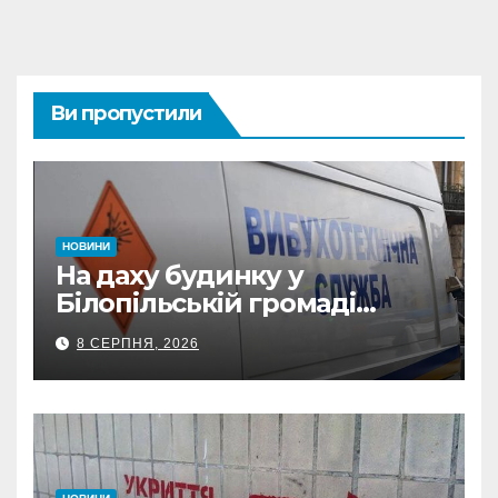
Ви пропустили
НОВИНИ
На даху будинку у
Білопільській громаді
знайшли 120-мм міну
8 СЕРПНЯ, 2026