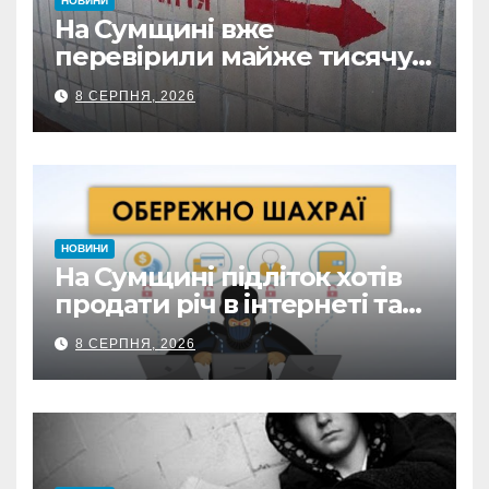
НОВИНИ
На Сумщині вже
перевірили майже тисячу
укриттів: де виявили
8 СЕРПНЯ, 2026
замкнені двері
НОВИНИ
На Сумщині підліток хотів
продати річ в інтернеті та
втратив 39,2 тис. грн з
8 СЕРПНЯ, 2026
карток матері