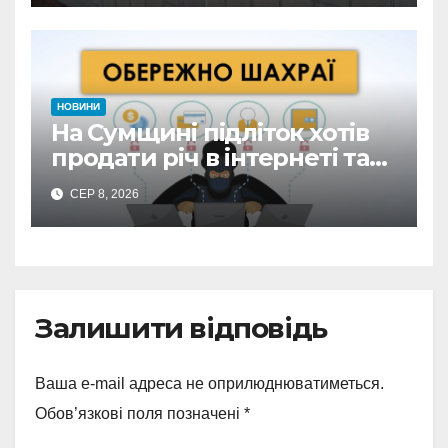
НОВИНИ
На Сумщині підліток хотів
продати річ в інтернеті та
втратив 39,2 тис. грн з
СЕР 8, 2026
карток матері
Залишити відповідь
Ваша e-mail адреса не оприлюднюватиметься.
Обов’язкові поля позначені
*