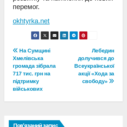
перемог.
okhtyrka.net
Навігація
На Сумщині
Лебедин
Хмелівська
долучився до
записів
громада зібрала
Всеукраїнської
717 тис. грн на
акції «Хода за
підтримку
свободу»
військових
Пов’язаний запис