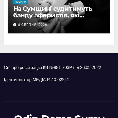
НОВИНИ
На Сумщині судитимуть
банду аферистів, які
виманили у військових
8 СЕРПНЯ, 2026
понад 1 млн грн
Св. про реєстрацію КВ №881-703Р від 26.05.2022
Ідентифікатор МЕДІА R-40-02241