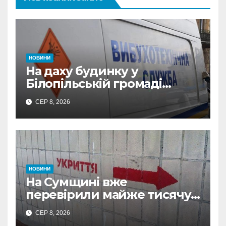
НОВИНИ
На даху будинку у
Білопільській громаді
знайшли 120-мм міну
СЕР 8, 2026
НОВИНИ
На Сумщині вже
перевірили майже тисячу
укриттів: де виявили
СЕР 8, 2026
замкнені двері