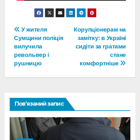
Навігація
У жителя
Корупціонерам на
Сумщини поліція
замітку: в Україні
записів
вилучила
сидіти за гратами
револьвер і
стане
рушницю
комфортніше
Пов’язаний запис