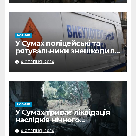
з Охтирки
НОВИНИ
У Сумах поліцейські та
рятувальники знешкодили
500-кілограмову авіабомбу
6 СЕРПНЯ, 2026
росіян
НОВИНИ
У Сумах триває ліквідація
наслідків нічного
масованого удару КАБами
6 СЕРПНЯ, 2026