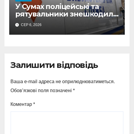
У Сумах поліцейські та
рятувальники знешкодили
500-кілограмову авіабомбу
СЕР 6, 2026
росіян
Залишити відповідь
Ваша e-mail адреса не оприлюднюватиметься.
Обов’язкові поля позначені
*
Коментар
*