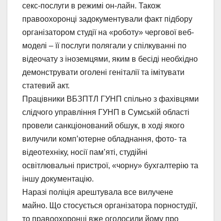
секс-послуги в режимі он-лайн. Також
правоохоронці задокументували факт підбору
організатором студії на «роботу» чергової веб-
моделі – її послуги полягали у спілкуванні по
відеочату з іноземцями, яким в бесіді необхідно
демонструвати оголені геніталії та імітувати
статевий акт.
Працівники ВБЗПТЛ ГУНП спільно з фахівцями
слідчого управління ГУНП в Сумській області
провели санкціонований обшук, в ході якого
вилучили комп’ютерне обладнання, фото- та
відеотехніку, носії пам’яті, студійні
освітлювальні пристрої, «чорну» бухгалтерію та
іншу документацію.
Наразі поліція арештувала все вилучене
майно. Що стосується організатора порностудії,
то правоохоронці вже оголосили йому про