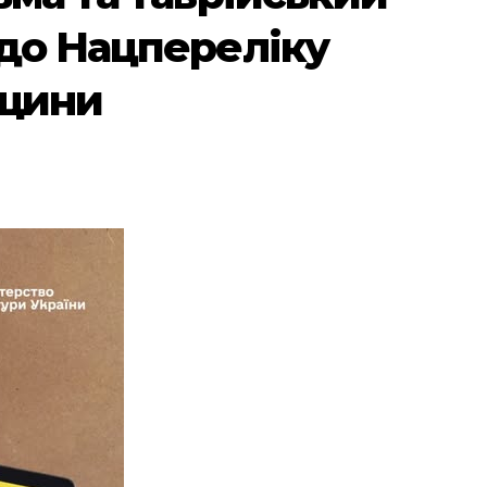
до Нацпереліку
дщини