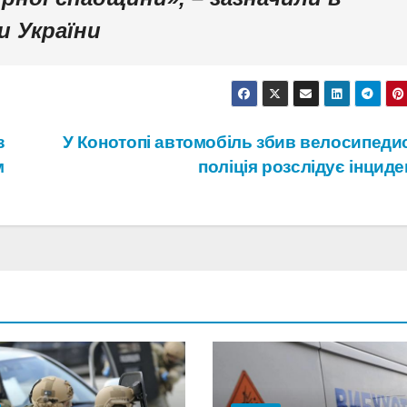
и України
з
У Конотопі автомобіль збив велосипедис
м
поліція розслідує інцид