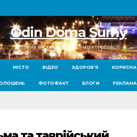
Odin Doma Sumy
Новини міста Суми та Сумської області
МІСТО
ВІДЕО
ЗДОРОВ’Я
КОРИСНА
ГОЛОШЕНЬ
ФОТОФАКТ
БЛОГИ
РЕКЛАМА
ьма та таврійський