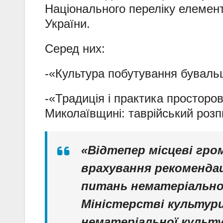
Національного переліку елемент
України.
Серед них:
-«Культура побутування буваль
-«Традиція і практика просторо
Миколаївщині: таврійський розп
«Відтепер місцеві гр
врахування рекомендац
питань нематеріально
Міністерстві культури
нематеріальної культу