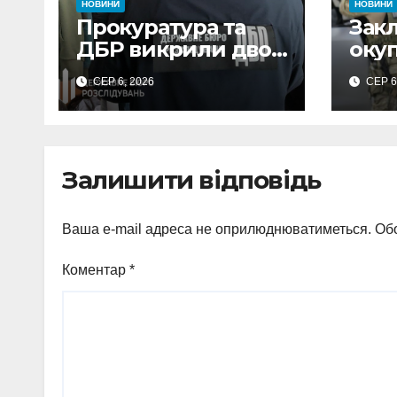
НОВИНИ
НОВИНИ
Прокуратура та
Зак
ДБР викрили двох
оку
посадовців ДПС
та 
СЕР 6, 2026
СЕР 6
Сумщини на
обст
вимаганні
вик
неправомірної
про
вигоди у ФОПа
агіт
Залишити відповідь
Охт
Ваша e-mail адреса не оприлюднюватиметься.
Обо
Коментар
*