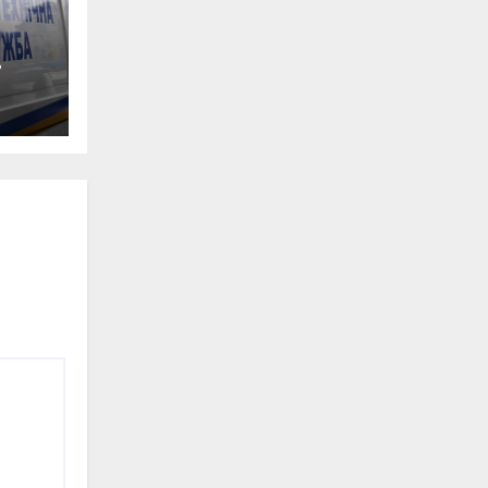
0-
ян