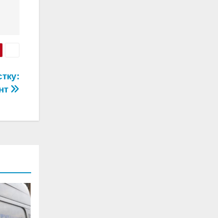
тку:
ент