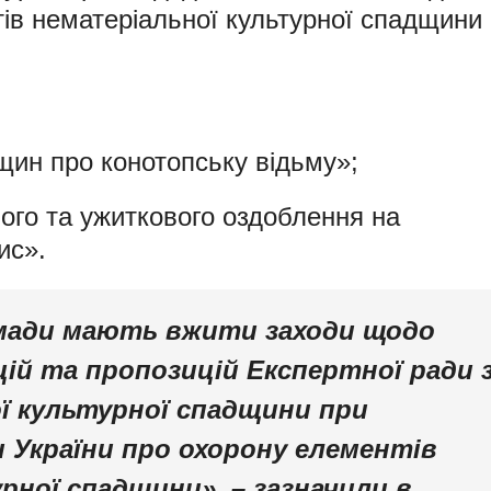
ів нематеріальної культурної спадщини
щин про конотопську відьму»;
вого та ужиткового оздоблення на
ис».
омади мають вжити заходи щодо
ій та пропозицій Експертної ради 
ї культурної спадщини при
 України про охорону елементів
рної спадщини», – зазначили в