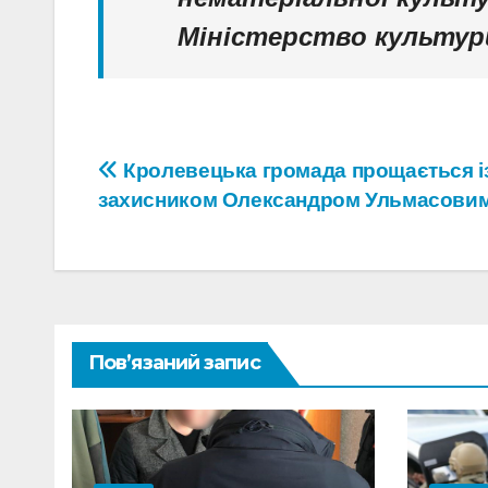
Міністерство культур
Навігація
Кролевецька громада прощається і
захисником Олександром Ульмасови
записів
Пов’язаний запис