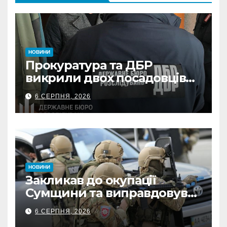
НОВИНИ
Прокуратура та ДБР
викрили двох посадовців
ДПС Сумщини на вимаганні
6 СЕРПНЯ, 2026
неправомірної вигоди у
ФОПа
НОВИНИ
Закликав до окупації
Сумщини та виправдовував
обстріли: СБУ викрила
6 СЕРПНЯ, 2026
прокремлівського агітатора