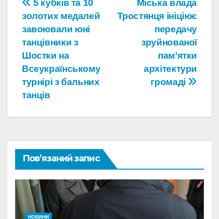
Навігація
5 кубків та 10
Міська влада
золотих медалей
Тростянця ініціює
записів
завоювали юні
передачу
танцівники з
зруйнованої
Шостки на
пам’ятки
Всеукраїнському
архітектури
турнірі з бальних
громаді
танців
Пов’язаний запис
НОВИНИ