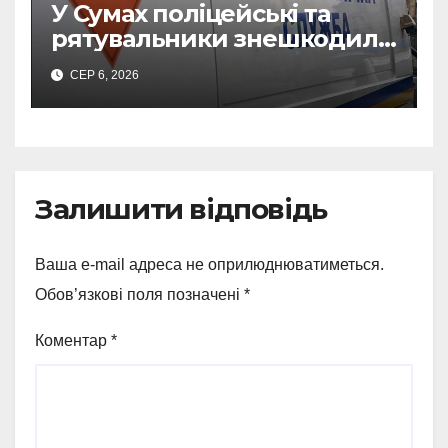
У Сумах поліцейські та
рятувальники знешкодили
500-кілограмову авіабомбу
СЕР 6, 2026
росіян
Залишити відповідь
Ваша e-mail адреса не оприлюднюватиметься.
Обов’язкові поля позначені
*
Коментар
*