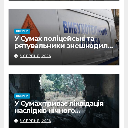
з Охтирки
НОВИНИ
У Сумах поліцейські та
рятувальники знешкодили
500-кілограмову авіабомбу
6 СЕРПНЯ, 2026
росіян
НОВИНИ
У Сумах триває ліквідація
наслідків нічного
масованого удару КАБами
6 СЕРПНЯ, 2026