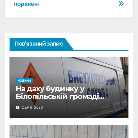
поранені
Пов’язаний запис
НОВИНИ
На даху будинку у
Білопільській громаді
знайшли 120-мм міну
СЕР 8, 2026