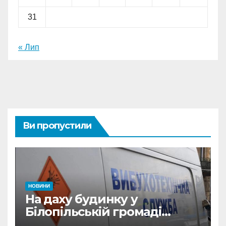
31
« Лип
Ви пропустили
НОВИНИ
На даху будинку у
Білопільській громаді
знайшли 120-мм міну