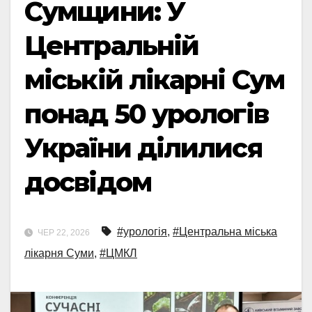
Сумщини: У
Центральній
міській лікарні Сум
понад 50 урологів
України ділилися
досвідом
#урологія
,
#Центральна міська
ЧЕР 22, 2026
лікарня Суми
,
#ЦМКЛ