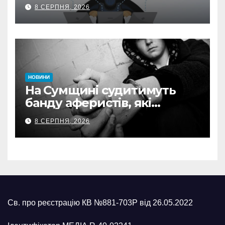
втратив 39,2 тис. грн з
8 СЕРПНЯ, 2026
карток матері
НОВИНИ
На Сумщині судитимуть
банду аферистів, які
виманили у військових
8 СЕРПНЯ, 2026
понад 1 млн грн
Св. про реєстрацію КВ №881-703Р від 26.05.2022