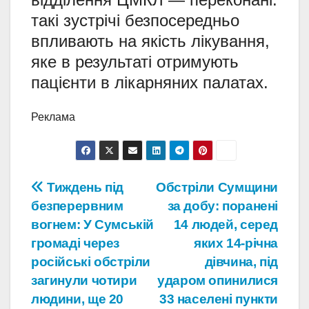
такі зустрічі безпосередньо
впливають на якість лікування,
яке в результаті отримують
пацієнти в лікарняних палатах.
Реклама
Навігація
Тиждень під
Обстріли Сумщини
безперервним
за добу: поранені
записів
вогнем: У Сумській
14 людей, серед
громаді через
яких 14-річна
російські обстріли
дівчина, під
загинули чотири
ударом опинилися
людини, ще 20
33 населені пункти