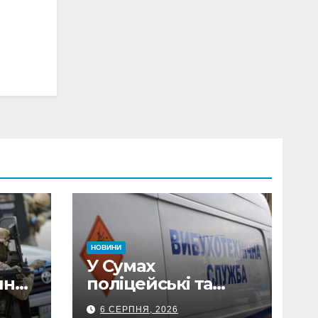
НОВИНИ
У Сумах
ини
поліцейські та
вав
рятувальники
6 СЕРПНЯ, 2026