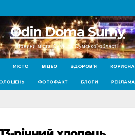
Odin Doma Sumy
Новини міста Суми та Сумської області
МІСТО
ВІДЕО
ЗДОРОВ’Я
КОРИСНА
ГОЛОШЕНЬ
ФОТОФАКТ
БЛОГИ
РЕКЛАМА
13-річний хлопець