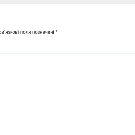
равомірної
прокремлівськ
оди у ФОПа
агітатора з
Охтирки
в’язкові поля позначені
*