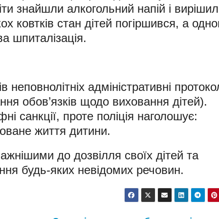
діти знайшли алкогольний напій і виріши
кох ковтків стан дітей погіршився, а одн
ва шпиталізація.
в неповнолітніх адміністративні протоко
ння обов’язків щодо виховання дітей).
ні санкції, проте поліція наголошує:
оване життя дитини.
важнішими до дозвілля своїх дітей та
ння будь-яких невідомих речовин.