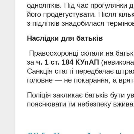
однолітків. Під час прогулянки 
його продегустувати. Після кіль
з підлітків знадобилася терміно
Наслідки для батьків
Правоохоронці склали на батькі
за
ч. 1 ст. 184 КУпАП
(невикона
Санкція статті передбачає штраф
головне — не покарання, а врят
Поліція закликає батьків бути у
пояснювати їм небезпеку вжива