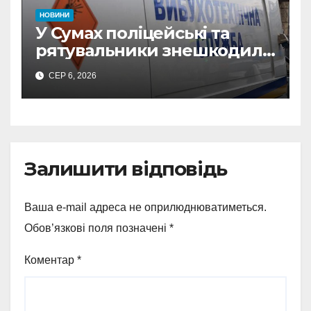
НОВИНИ
У Сумах поліцейські та
рятувальники знешкодили
500-кілограмову авіабомбу
СЕР 6, 2026
росіян
Залишити відповідь
Ваша e-mail адреса не оприлюднюватиметься.
Обов’язкові поля позначені
*
Коментар
*