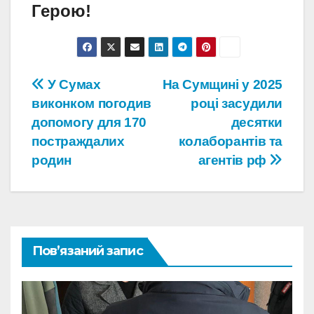
Герою!
Навігація
У Сумах
На Сумщині у 2025
виконком погодив
році засудили
записів
допомогу для 170
десятки
постраждалих
колаборантів та
родин
агентів рф
Пов’язаний запис