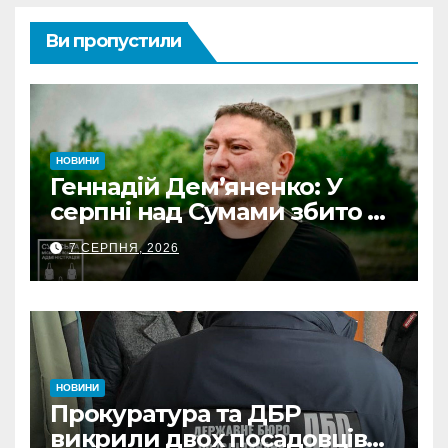
Ви пропустили
НОВИНИ
Геннадій Дем’яненко: У
серпні над Сумами збито 6
КАБів
7 СЕРПНЯ, 2026
НОВИНИ
Прокуратура та ДБР
викрили двох посадовців