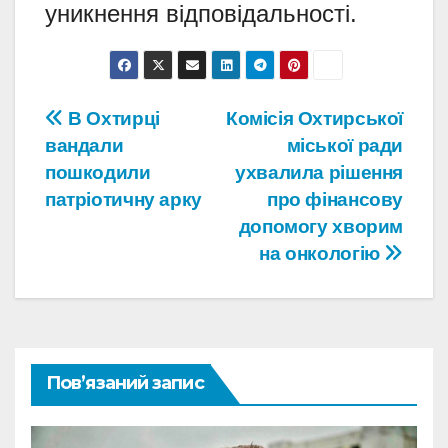
уникнення відповідальності.
Навігація
В Охтирці
Комісія Охтирської
вандали
міської ради
записів
пошкодили
ухвалила рішення
патріотичну арку
про фінансову
допомогу хворим
на онкологію
Пов’язаний запис