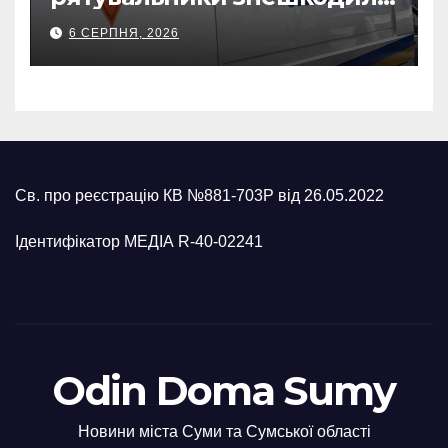
500-кілограмову авіабомбу
6 СЕРПНЯ, 2026
росіян
Св. про реєстрацію КВ №881-703Р від 26.05.2022
Ідентифікатор МЕДІА R-40-02241
Odin Doma Sumy
Новини міста Суми та Сумської області