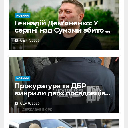
НОВИНИ
Геннадій Дем’яненко: У
серпні над Сумами збито 6
КАБів
СЕР 7, 2026
НОВИНИ
Прокуратура та ДБР
викрили двох посадовців
ДПС Сумщини на вимаганні
СЕР 6, 2026
неправомірної вигоди у
ФОПа