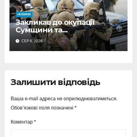
НОВИНИ
Закликав до окупації
Сумщини та
виправдовував обстріли:
СЕР 6, 2026
СБУ викрила
прокремлівського агітатора
з Охтирки
Залишити відповідь
Ваша e-mail адреса не оприлюднюватиметься.
Обов’язкові поля позначені
*
Коментар
*