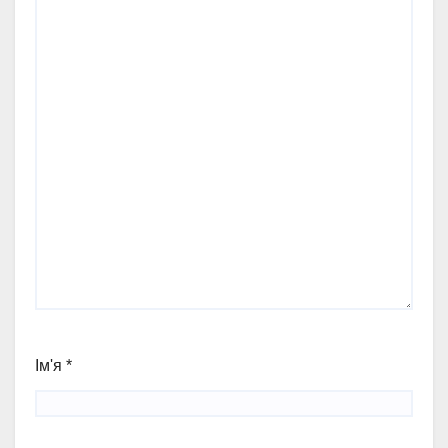
Ім'я
*