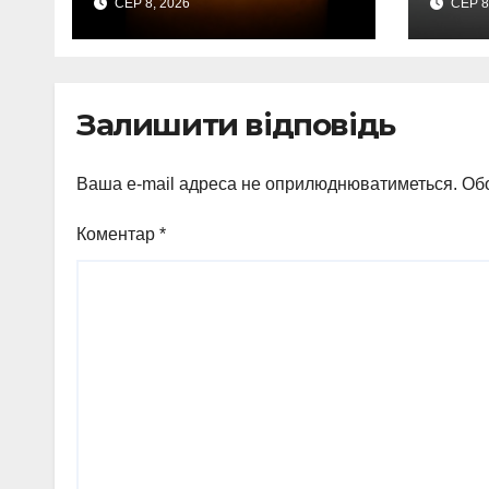
СЕР 8, 2026
СЕР 8
передали
120-
державні
нагороди та
відомчі відзнаки
Залишити відповідь
Ваша e-mail адреса не оприлюднюватиметься.
Обо
Коментар
*