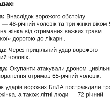
адах:
а:
Внаслідок ворожого обстрілу
 48-річний чоловік та три жінки віком 
ічна жінка від отриманих важких травм
ої» дорогою до лікарні.
да:
Через прицільний удар ворожого
ий чоловік.
да:
Окупанти атакували дроном цивільн
поранення отримав 65-річний чоловік.
к ударів ворожих БпЛА постраждали тр
жінка, а також літні люди — 72-річний