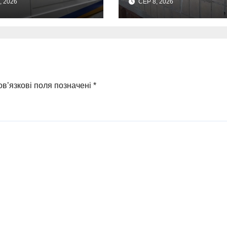
, 2026
СЕР 8, 2026
мм міну
де виявили
замкнені двері
в’язкові поля позначені
*