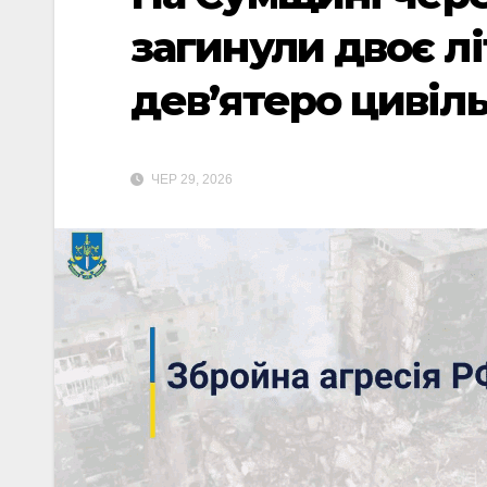
загинули двоє л
дев’ятеро цивіл
ЧЕР 29, 2026