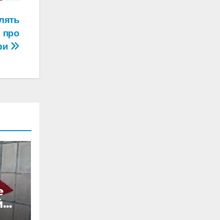
лять
и про
фи
е
йже
: