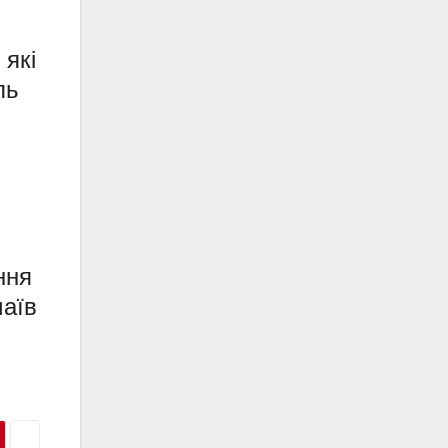
 які
ль
ння
чаїв