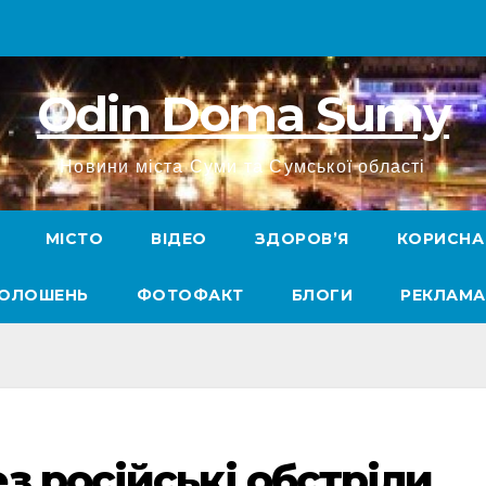
Odin Doma Sumy
Новини міста Суми та Сумської області
МІСТО
ВІДЕО
ЗДОРОВ’Я
КОРИСНА
ГОЛОШЕНЬ
ФОТОФАКТ
БЛОГИ
РЕКЛАМА
з російські обстріли