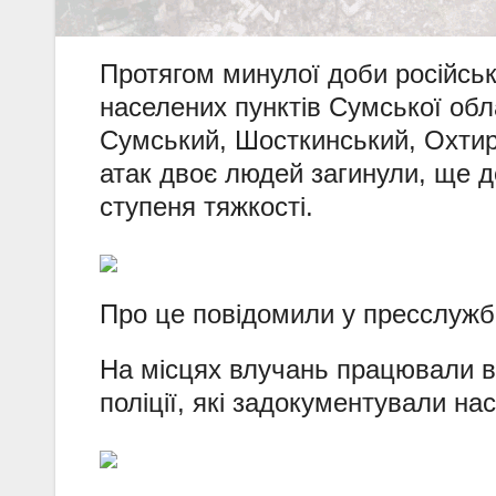
Протягом минулої доби російські
населених пунктів Сумської об
Сумський, Шосткинський, Охтир
атак двоє людей загинули, ще д
ступеня тяжкості.
Про це повідомили у пресслужбі
На місцях влучань працювали ви
поліції, які задокументували на