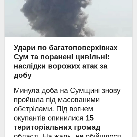
Удари по багатоповерхівках
Сум та поранені цивільні:
наслідки ворожих атак за
добу
Минула доба на Сумщині знову
пройшла під масованими
обстрілами. Під вогнем
окупантів опинилися
15
територіальних громад
області. На жаль, не обійшлося