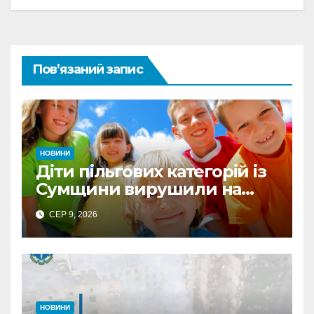
Пов’язаний запис
НОВИНИ
Діти пільгових категорій із
Сумщини вирушили на
оздоровлення до Польщі
СЕР 9, 2026
НОВИНИ