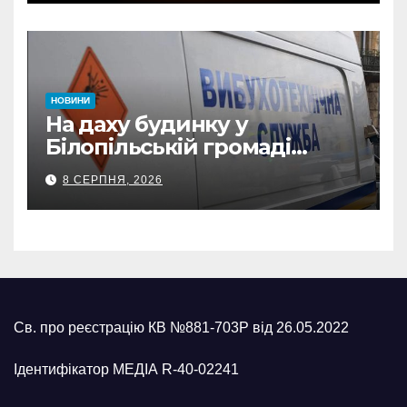
відзнаки
НОВИНИ
На даху будинку у
Білопільській громаді
знайшли 120-мм міну
8 СЕРПНЯ, 2026
Св. про реєстрацію КВ №881-703Р від 26.05.2022
Ідентифікатор МЕДІА R-40-02241