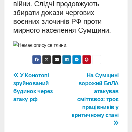
війни. Слідчі продовжують
збирати докази чергових
воєнних злочинів РФ проти
мирного населення Сумщини.
Навігація
У Конотопі
На Сумщині
зруйнований
ворожий БпЛА
записів
будинок через
атакував
атаку рф
сміттєвоз: троє
працівників у
критичному стані