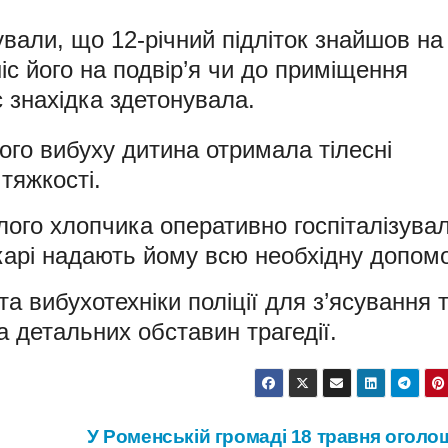
вали, що 12-річний підліток знайшов на
іс його на подвір’я чи до приміщення
с знахідка здетонувала.
го вибуху дитина отримала тілесні
тяжкості.
ого хлопчика оперативно госпіталізува
карі надають йому всю необхідну допомо
та вибухотехніки поліції для з’ясування 
 детальних обставин трагедії.
У Роменській громаді 18 травня оголо