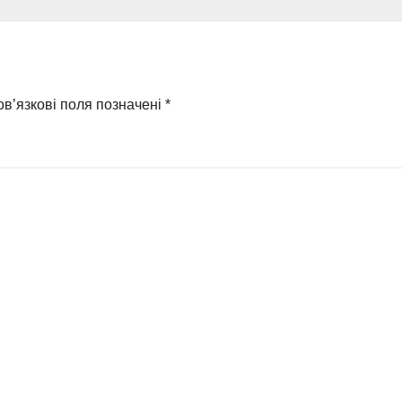
равомірної
прокремлівськ
оди у ФОПа
агітатора з
Охтирки
в’язкові поля позначені
*