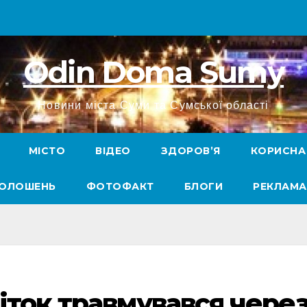
Odin Doma Sumy
Новини міста Суми та Сумської області
МІСТО
ВІДЕО
ЗДОРОВ’Я
КОРИСНА
ГОЛОШЕНЬ
ФОТОФАКТ
БЛОГИ
РЕКЛАМА
іток травмувався чере