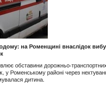
додому: на Роменщині внаслідок вибу
к
новлює обставини дорожньо-транспортних
ак, у Роменському районі через нехтуван
мувалася дитина.