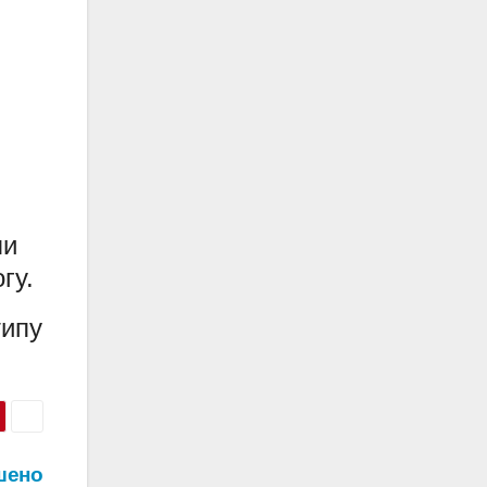
ли
гу.
типу
шено