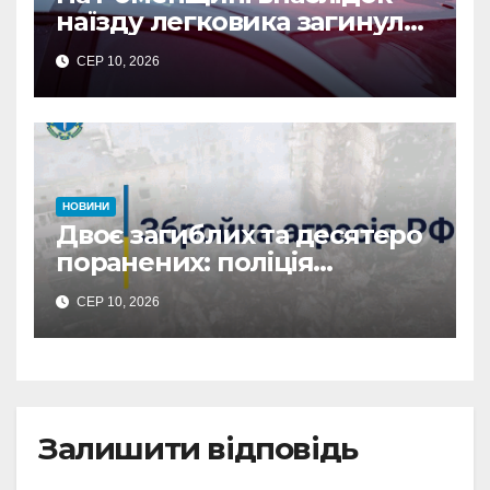
наїзду легковика загинула
літня жінка: водія
СЕР 10, 2026
затримано
НОВИНИ
Двоє загиблих та десятеро
поранених: поліція
Сумщини документує
СЕР 10, 2026
наслідки масованих
ворожих обстрілів
Залишити відповідь