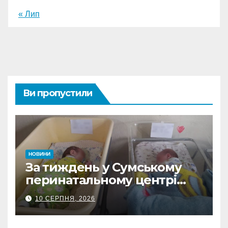
« Лип
Ви пропустили
НОВИНИ
За тиждень у Сумському
перинатальному центрі
Пресвятої Діви Марії
10 СЕРПНЯ, 2026
народилося 15 дітей