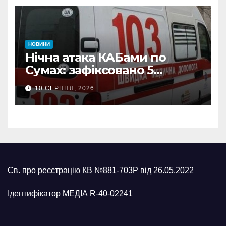
НОВИНИ
Нічна атака КАБами по
Сумах: зафіксовано 5
влучань, щонайменше
10 СЕРПНЯ, 2026
п’ятеро поранених
Св. про реєстрацію КВ №881-703Р від 26.05.2022
Ідентифікатор МЕДІА R-40-02241