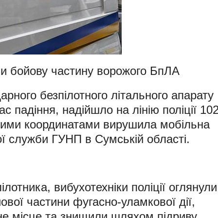
ли бойову частину ворожого БпЛА
рного безпілотного літального апарату
ас падіння, надійшло на лінію поліції 102
ними координатами вирушила мобільна
ої служби ГУНП в Сумській області.
лотника, вибухотехніки поліції оглянули
вої частини фугасно-уламкової дії,
ене місце та знищили шляхом підриву.