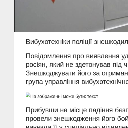
Вибухотехніки поліції знешкоди
Повідомлення про виявлення уда
росіян, який не здетонував під ч
Знешкоджувати його за отрима
група управління вибухотехнічн
Прибувши на місце падіння безпі
провели знешкодження його бойо
вивезли її у спеціально відвед