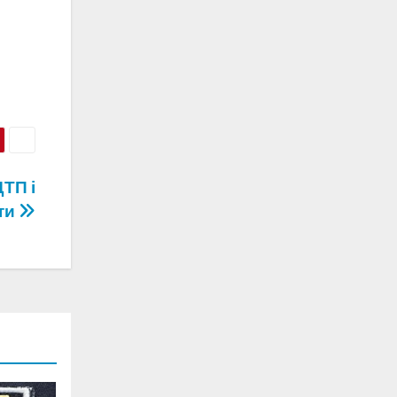
ДТП і
кти