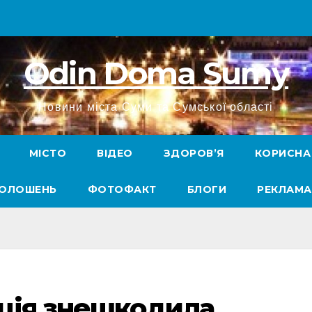
Odin Doma Sumy
Новини міста Суми та Сумської області
МІСТО
ВІДЕО
ЗДОРОВ’Я
КОРИСНА
ГОЛОШЕНЬ
ФОТОФАКТ
БЛОГИ
РЕКЛАМА
іція знешкодила