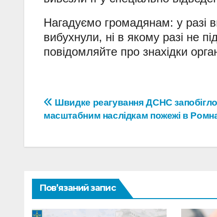
Нагадуємо громадянам: у разі в
вибухнули, ні в якому разі не під
повідомляйте про знахідки орга
Навігація
Швидке реагування ДСНС запобігл
масштабним наслідкам пожежі в Ромн
записів
Пов’язаний запис