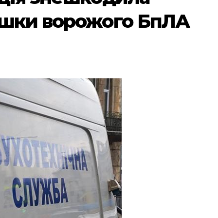
ишки ворожого БпЛА