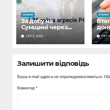
НОВИНИ
НОВИНИ
За добу на
Втяг
Сумщині через
донь
російські обстріли
на 
СЕР 6, 2026
СЕР 5
загинули троє
вит
людей, 19
480 
поранено
вик
Залишити відповідь
Ваша e-mail адреса не оприлюднюватиметься.
Обо
Коментар
*